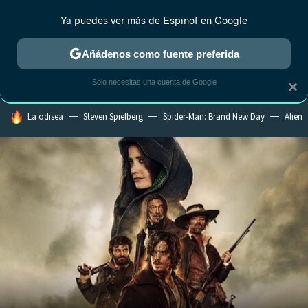
Ya puedes ver más de Espinof en Google
CRÍTICA
ESTRENOS
REALITY
ANIME
RANKINGS CINE
RA
Añádenos como fuente preferida
Solo necesitas una cuenta de Google
×
HOY SE HABLA DE
La odisea
Steven Spielberg
Spider-Man: Brand New Day
Alien