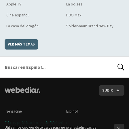
Apple TV
La odisea
Cine español
HBO Max
La casa del dragón
Spider-man: Brand New Day
VER MÁS TEMAS
BUSCA
SUBIR
Sensacine
Espinof
Otras publicaciones de Webedia
Utilizamos cookies de terceros para generar estadísticas de