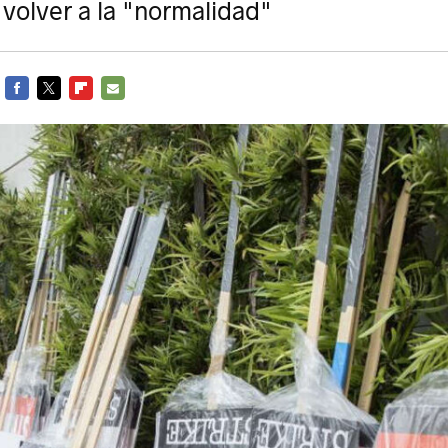
 volver a la "normalidad"
FACEBOOK
TWITTER
FLIPBOARD
E-
MAIL