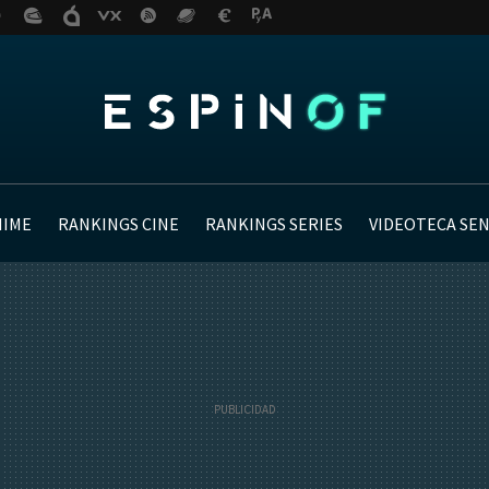
NIME
RANKINGS CINE
RANKINGS SERIES
VIDEOTECA SE