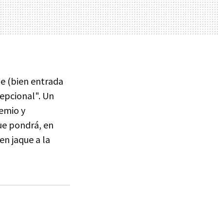
de (bien entrada
epcional". Un
remio y
que pondrá, en
en jaque a la