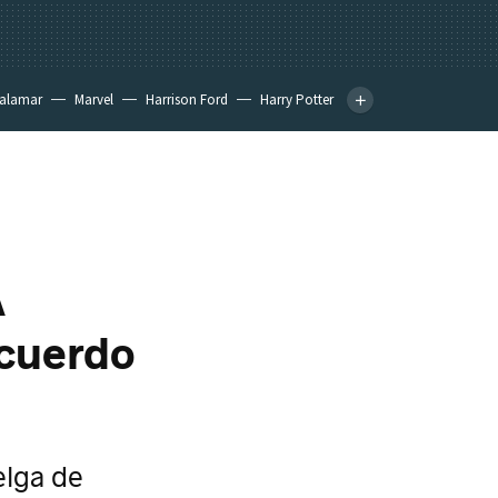
calamar
Marvel
Harrison Ford
Harry Potter
A
acuerdo
elga de