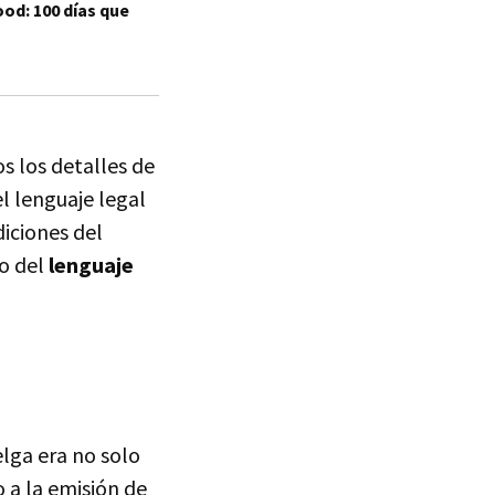
ood: 100 días que
e
s los detalles de
l lenguaje legal
iciones del
so del
lenguaje
lga era no solo
 a la emisión de