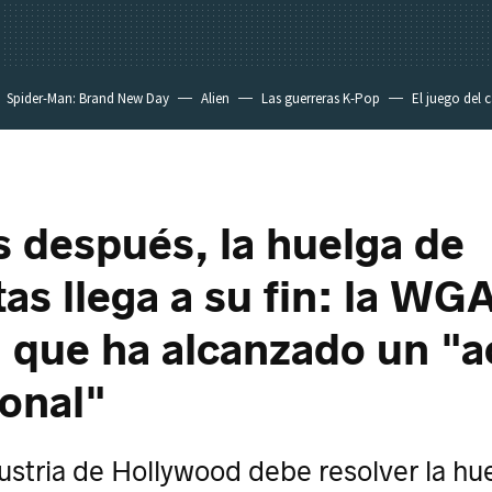
Spider-Man: Brand New Day
Alien
Las guerreras K-Pop
El juego del 
s después, la huelga de
tas llega a su fin: la WG
 que ha alcanzado un "
onal"
dustria de Hollywood debe resolver la hu