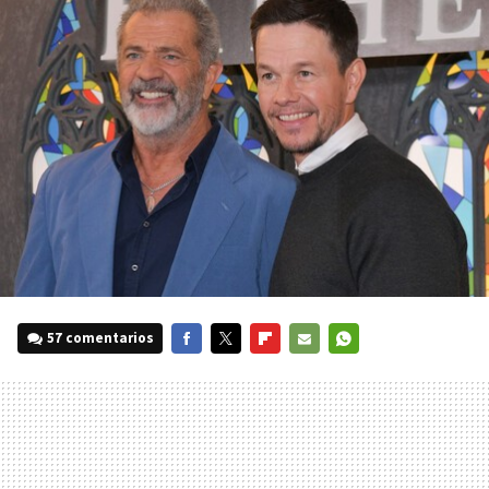
57 comentarios
FACEBOOK
TWITTER
FLIPBOARD
E-
WHATSAPP
MAIL