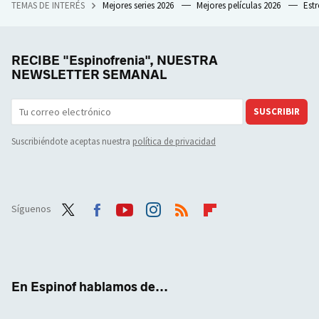
TEMAS DE INTERÉS
Mejores series 2026
Mejores películas 2026
Est
RECIBE "Espinofrenia", NUESTRA
NEWSLETTER SEMANAL
SUSCRIBIR
Suscribiéndote aceptas nuestra
política de privacidad
Síguenos
Twit
Face
Yout
Inst
RSS
Flip
ter
boo
ube
agra
boar
k
m
d
En Espinof hablamos de...