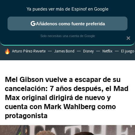
Ya puedes ver más de Espinof en Google
MENÚ
NUEVO
Añádenos como fuente preferida
CRÍTICA
ESTRENOS
REALITY
ANIME
RANKINGS CINE
RA
Solo necesitas una cuenta de Google
×
HOY SE HABLA DE
Arturo Pérez-Reverte
James Bond
Disney
Netflix
El juego
Mel Gibson vuelve a escapar de su
cancelación: 7 años después, el Mad
Max original dirigirá de nuevo y
cuenta con Mark Wahlberg como
protagonista