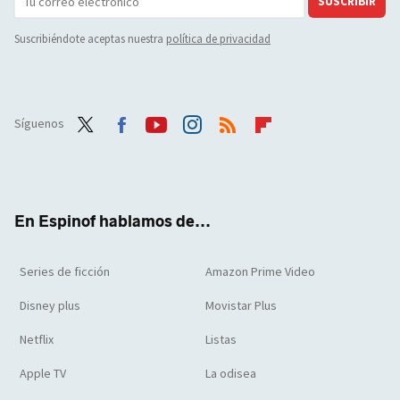
SUSCRIBIR
Suscribiéndote aceptas nuestra
política de privacidad
Síguenos
Twit
Face
Yout
Inst
RSS
Flip
ter
boo
ube
agra
boar
k
m
d
En Espinof hablamos de...
Series de ficción
Amazon Prime Video
Disney plus
Movistar Plus
Netflix
Listas
Apple TV
La odisea