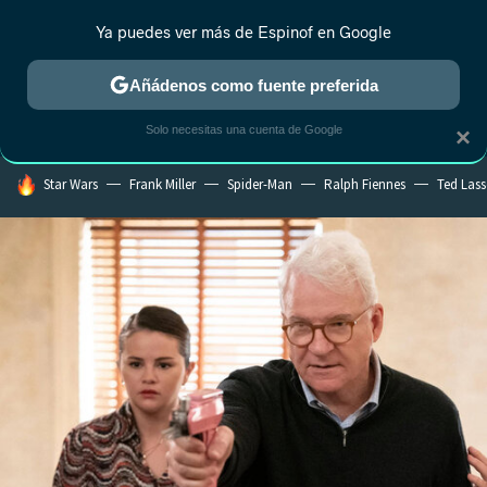
Ya puedes ver más de Espinof en Google
CRÍTICA
ESTRENOS
REALITY
ANIME
RANKINGS CINE
RA
Añádenos como fuente preferida
Solo necesitas una cuenta de Google
×
HOY SE HABLA DE
Star Wars
Frank Miller
Spider-Man
Ralph Fiennes
Ted Las