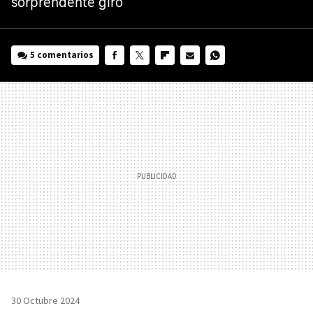
sorprendente giro
5 comentarios
FACEBOOK
TWITTER
FLIPBOARD
E-
WHATSAPP
MAIL
30 Octubre 2024