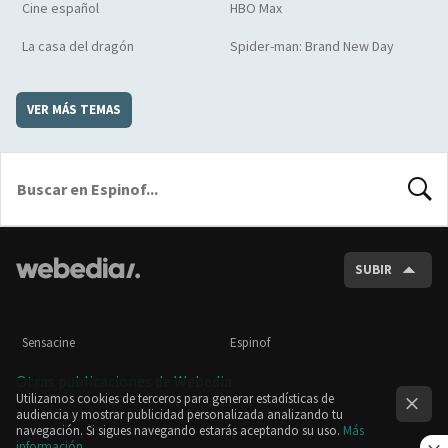
Cine español
HBO Max
La casa del dragón
Spider-man: Brand New Day
VER MÁS TEMAS
BUSCA
SUBIR
Sensacine
Espinof
Otras publicaciones de Webedia
Utilizamos cookies de terceros para generar estadísticas de
audiencia y mostrar publicidad personalizada analizando tu
navegación. Si sigues navegando estarás aceptando su uso.
Más
información