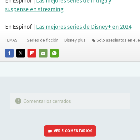
En Espinof |
Las mejores series de intriga y
suspense en streaming
En Espinof |
Las mejores series de Disney+ en 2024
TEMAS
Series de ficción
Disney plus
Solo asesinatos en el e
FACEBOOK
TWITTER
FLIPBOARD
E-
WHATSAPP
MAIL
Comentarios cerrados
VER
5 COMENTARIOS