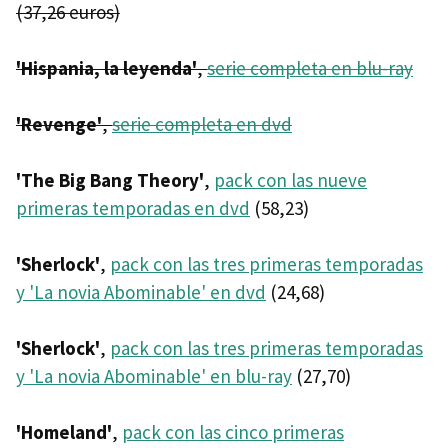
(37,26 euros)
'Hispania, la leyenda'
,
serie completa en blu-ray
'Revenge'
,
serie completa en dvd
'The Big Bang Theory'
,
pack con las nueve
primeras temporadas en dvd
(58,23)
'Sherlock'
,
pack con las tres primeras temporadas
y 'La novia Abominable' en dvd
(24,68)
'Sherlock'
,
pack con las tres primeras temporadas
y 'La novia Abominable' en blu-ray
(27,70)
'Homeland'
,
pack con las cinco primeras