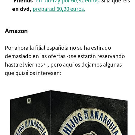
'Friends'
en blu-ray por 60,82 euros
. Si la queréis
en dvd
,
preparad 60,20 euros.
Amazon
Por ahora la filial española no se ha estirado
demasiado en las ofertas -¿se estarán reservando
hasta el viernes?-, pero aquí os dejamos algunas
que quizá os interesen: