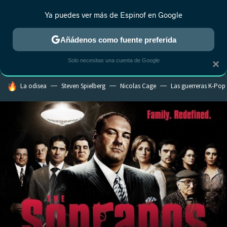
Ya puedes ver más de Espinof en Google
MENÚ
NUEVO
Añádenos como fuente preferida
CRÍTICA
ESTRENOS
REALITY
ANIME
RANKINGS CINE
RA
Solo necesitas una cuenta de Google
×
HOY SE HABLA DE
La odisea
Steven Spielberg
Nicolas Cage
Las guerreras K-Pop