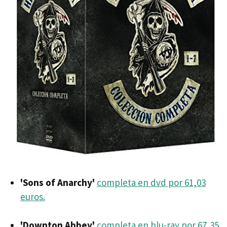
'Sons of Anarchy'
completa en dvd por 61,03
euros.
'Downton Abbey'
completa en blu-ray por 67,35