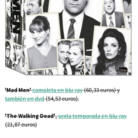
'Mad Men'
completa en blu-ray
(60,33 euros) y
también en dvd
(54,53 euros).
'The Walking Dead'
,
sexta temporada en blu-ray
(21,87 euros)