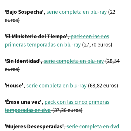
'Bajo Sospecha'
,
serie completa en blu-ray
(22
euros)
'El Ministerio del Tiempo'
,
pack con las dos
primeras temporadas en blu-ray
(27,70 euros)
'Sin Identidad'
,
serie completa en blu-ray
(28,54
euros)
'House'
,
serie completa en blu-ray
(68,82 euros)
'Érase una vez'
,
pack con las cinco primeras
temporadas en dvd
(37,26 euros)
'Mujeres Desesperadas'
,
serie completa en dvd