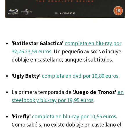
'Battlestar Galactica'
completa en blu-ray por
32,75
23,59 euros
. Un pequeño aviso: No incuye
doblaje en castellano, aunque sí subtítulos.
'Ugly Betty'
completa en dvd por 19,89 euros
.
La primera temporada de
'Juego de Tronos'
en
steelbook y blu-ray por 19,95 euros
.
'Firefly'
completa en blu-ray por 10,55 euros
.
Como sabéis,
no existe doblaje en castellano
el