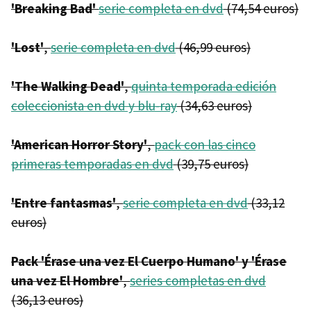
'Breaking Bad'
serie completa en dvd
(74,54 euros)
'Lost'
,
serie completa en dvd
(46,99 euros)
'The Walking Dead'
,
quinta temporada edición
coleccionista en dvd y blu-ray
(34,63 euros)
'American Horror Story'
,
pack con las cinco
primeras temporadas en dvd
(39,75 euros)
'Entre fantasmas'
,
serie completa en dvd
(33,12
euros)
Pack 'Érase una vez El Cuerpo Humano' y 'Érase
una vez El Hombre'
,
series completas en dvd
(36,13 euros)