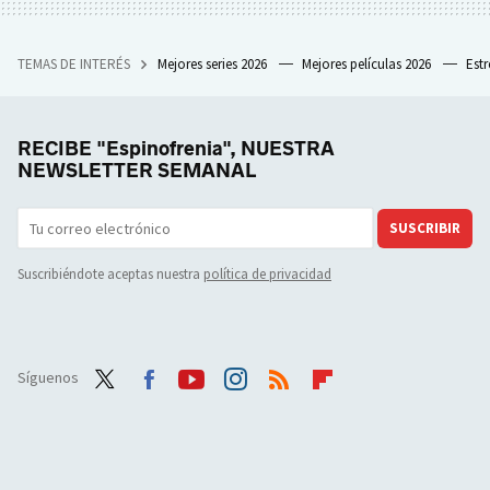
TEMAS DE INTERÉS
Mejores series 2026
Mejores películas 2026
Est
RECIBE "Espinofrenia", NUESTRA
NEWSLETTER SEMANAL
SUSCRIBIR
Suscribiéndote aceptas nuestra
política de privacidad
Síguenos
Twit
Face
Yout
Inst
RSS
Flip
ter
boo
ube
agra
boar
k
m
d