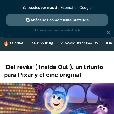
Ya puedes ver más de Espinof en Google
MENÚ
NUEVO
Añádenos como fuente preferida
CRÍTICA
ESTRENOS
REALITY
ANIME
RANKINGS CINE
RA
Solo necesitas una cuenta de Google
×
HOY SE HABLA DE
La odisea
Steven Spielberg
Spider-Man: Brand New Day
Alien
'Del revés' ('Inside Out'), un triunfo
para Pixar y el cine original