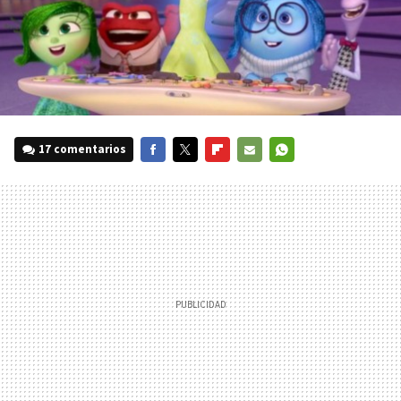
17 comentarios
FACEBOOK
TWITTER
FLIPBOARD
E-
WHATSAPP
MAIL