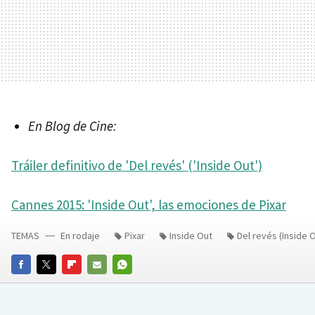
En Blog de Cine:
Tráiler definitivo de 'Del revés' ('Inside Out')
Cannes 2015: 'Inside Out', las emociones de Pixar
TEMAS
En rodaje
Pixar
Inside Out
Del revés (Inside 
FACEBOOK
TWITTER
FLIPBOARD
E-
WHATSAPP
MAIL