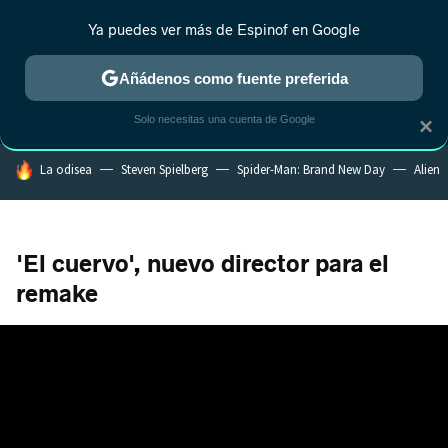
Ya puedes ver más de Espinof en Google
MENÚ
NUEVO
Añádenos como fuente preferida
CRÍTICA
ESTRENOS
REALITY
ANIME
RANKINGS CINE
RA
Solo necesitas una cuenta de Google
×
HOY SE HABLA DE
La odisea
Steven Spielberg
Spider-Man: Brand New Day
Alien
'El cuervo', nuevo director para el
remake