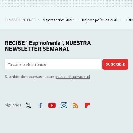
TEMAS DE INTERÉS
Mejores series 2026
Mejores películas 2026
Est
RECIBE "Espinofrenia", NUESTRA
NEWSLETTER SEMANAL
SUSCRIBIR
Suscribiéndote aceptas nuestra
política de privacidad
Síguenos
Twit
Face
Yout
Inst
RSS
Flip
ter
boo
ube
agra
boar
k
m
d