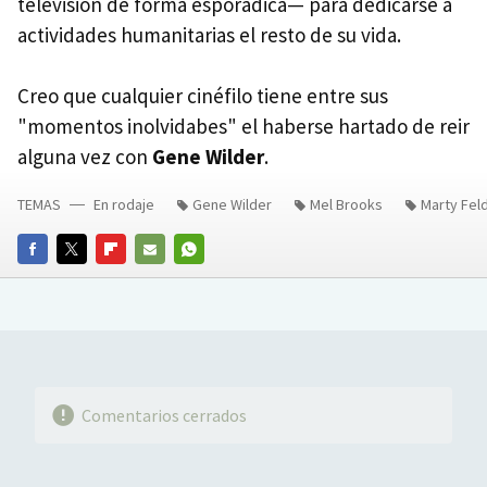
televisión de forma esporádica— para dedicarse a
actividades humanitarias el resto de su vida.
Creo que cualquier cinéfilo tiene entre sus
"momentos inolvidabes" el haberse hartado de reir
alguna vez con
Gene Wilder
.
TEMAS
En rodaje
Gene Wilder
Mel Brooks
Marty Fel
FACEBOOK
TWITTER
FLIPBOARD
E-
WHATSAPP
MAIL
Comentarios cerrados