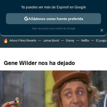
Ya puedes ver más de Espinof en Google
MENÚ
NUEVO
Añádenos como fuente preferida
CRÍTICA
ESTRENOS
REALITY
ANIME
RANKINGS CINE
RA
Solo necesitas una cuenta de Google
×
HOY SE HABLA DE
Arturo Pérez-Reverte
James Bond
Disney
Netflix
El juego
Gene Wilder nos ha dejado