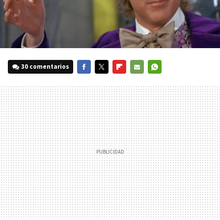
30 comentarios
FACEBOOK
TWITTER
FLIPBOARD
E-
WHATSAPP
MAIL