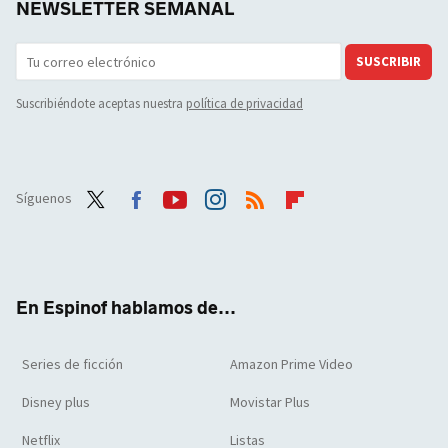
NEWSLETTER SEMANAL
SUSCRIBIR
Suscribiéndote aceptas nuestra
política de privacidad
Síguenos
Twit
Face
Yout
Inst
RSS
Flip
ter
boo
ube
agra
boar
k
m
d
En Espinof hablamos de...
Series de ficción
Amazon Prime Video
Disney plus
Movistar Plus
Netflix
Listas