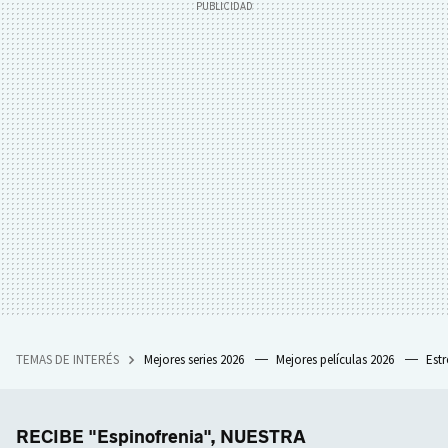
TEMAS DE INTERÉS
Mejores series 2026
Mejores películas 2026
Est
RECIBE "Espinofrenia", NUESTRA