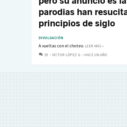
pero su anuncio es l
parodias han resucit
principios de siglo
DIVULGACIÓN
A vueltas con el choteo.
LEER MÁS »
COMENTARIOS
29
VÍCTOR LÓPEZ G.
HACE UN AÑO