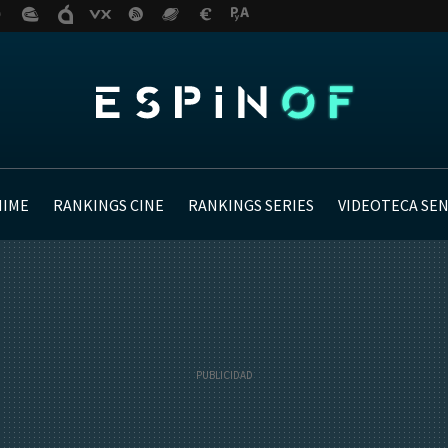
NIME
RANKINGS CINE
RANKINGS SERIES
VIDEOTECA SE