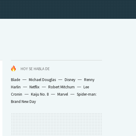
HOY SE HABLA DE
Blade
Michael Douglas
Disney
Renny
Harlin
Netflix
Robert Mitchum
Lee
Cronin
Kaiju No. 8
Marvel
Spider-man:
Brand New Day