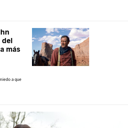
ohn
 del
la más
miedo a que