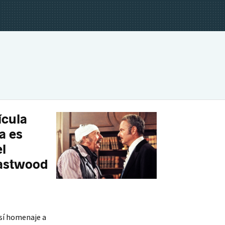
ícula
a es
l
Eastwood
así homenaje a