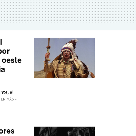
l
por
l oeste
ia
nte, el
EER MÁS »
ores