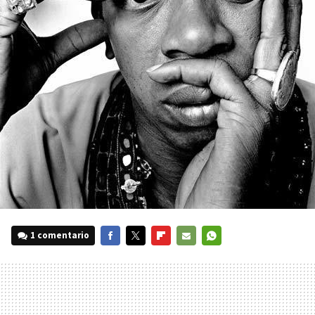
1 comentario
FACEBOOK
TWITTER
FLIPBOARD
E-
WHATSAPP
MAIL