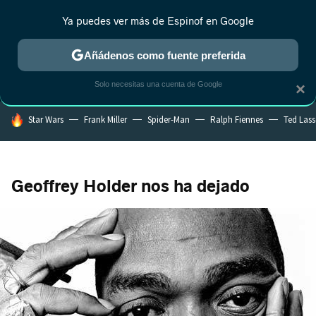
Ya puedes ver más de Espinof en Google
MENÚ
NUEVO
Añádenos como fuente preferida
CRÍTICA
ESTRENOS
REALITY
ANIME
RANKINGS CINE
RA
Solo necesitas una cuenta de Google
×
HOY SE HABLA DE
Star Wars
Frank Miller
Spider-Man
Ralph Fiennes
Ted Las
Geoffrey Holder nos ha dejado