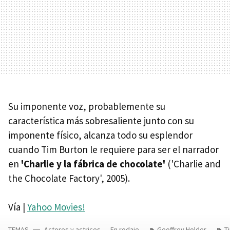
Su imponente voz, probablemente su
característica más sobresaliente junto con su
imponente físico, alcanza todo su esplendor
cuando Tim Burton le requiere para ser el narrador
en
'Charlie y la fábrica de chocolate'
('Charlie and
the Chocolate Factory', 2005).
Vía |
Yahoo Movies!
TEMAS
Actores y actrices
En rodaje
Geoffrey Holder
T