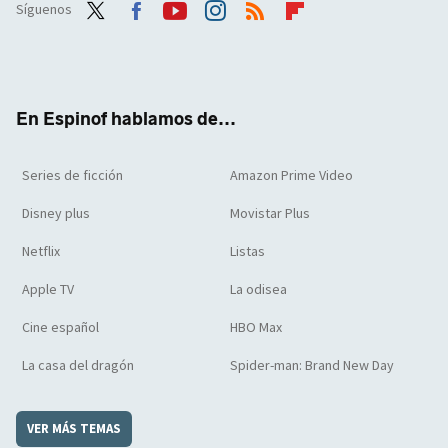
Síguenos
Twit
Face
Yout
Inst
RSS
Flip
ter
boo
ube
agra
boar
k
m
d
En Espinof hablamos de...
Series de ficción
Amazon Prime Video
Disney plus
Movistar Plus
Netflix
Listas
Apple TV
La odisea
Cine español
HBO Max
La casa del dragón
Spider-man: Brand New Day
VER MÁS TEMAS