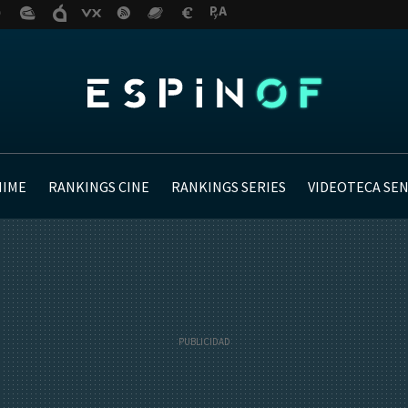
NIME
RANKINGS CINE
RANKINGS SERIES
VIDEOTECA SE