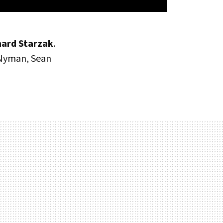
hard Starzak
.
y Nyman, Sean