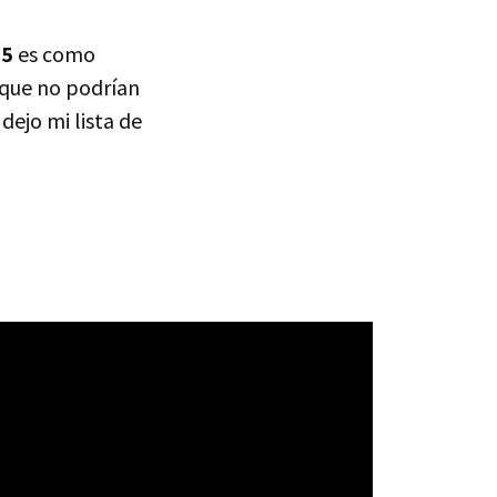
15
es como
 que no podrían
dejo mi lista de