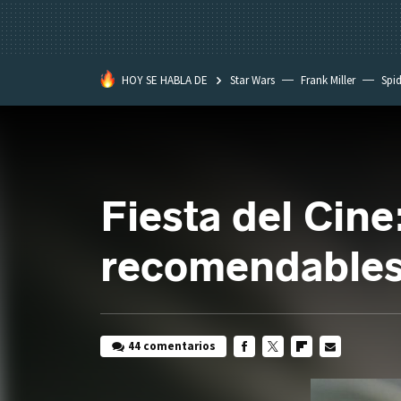
HOY SE HABLA DE
Star Wars
Frank Miller
Spi
Fiesta del Cine
recomendable
44 comentarios
FACEBOOK
TWITTER
FLIPBOARD
E-
MAIL