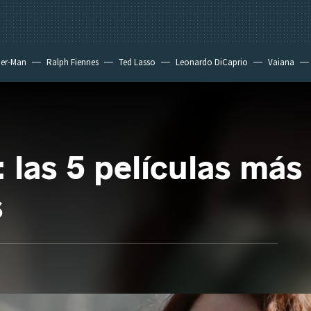
der-Man
Ralph Fiennes
Ted Lasso
Leonardo DiCaprio
Vaiana
: las 5 películas más
s