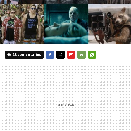
28 comentarios
FACEBOOK
TWITTER
FLIPBOARD
E-
WHATSAPP
MAIL