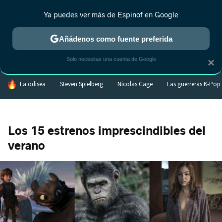
Ya puedes ver más de Espinof en Google
MENÚ
NUEVO
Añádenos como fuente preferida
CRÍTICA
ESTRENOS
REALITY
ANIME
RANKINGS CINE
RA
Solo necesitas una cuenta de Google
×
HOY SE HABLA DE
La odisea
Steven Spielberg
Nicolas Cage
Las guerreras K-Pop
Los 15 estrenos imprescindibles del
verano