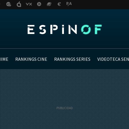
NIME
RANKINGS CINE
RANKINGS SERIES
VIDEOTECA SE