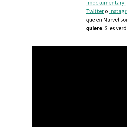
'mockumentary'
Twitter
o
Instag
que en Marvel so
quiere
. Si es ver