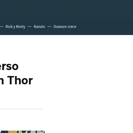
Rick y Morty
Naruto
Dawson crece
erso
n Thor