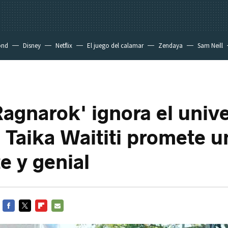
ond
Disney
Netflix
El juego del calamar
Zendaya
Sam Neill
Ragnarok' ignora el univ
 Taika Waititi promete u
e y genial
FACEBOOK
TWITTER
FLIPBOARD
E-