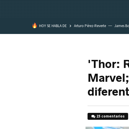
HOY SE HABLA DE
Arturo Pérez-Reverte
James B
'Thor: 
Marvel;
diferent
25 comentarios