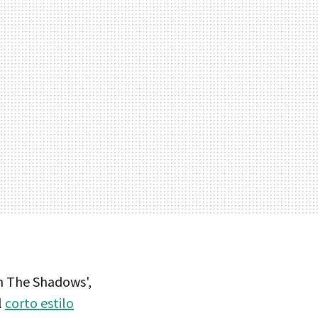
n The Shadows',
l
corto estilo