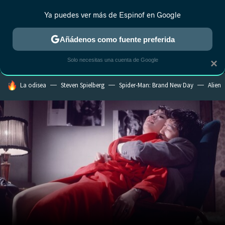
Ya puedes ver más de Espinof en Google
MENÚ
NUEVO
Añádenos como fuente preferida
CRÍTICA
ESTRENOS
REALITY
ANIME
RANKINGS CINE
RA
Solo necesitas una cuenta de Google
×
HOY SE HABLA DE
La odisea
Steven Spielberg
Spider-Man: Brand New Day
Alien