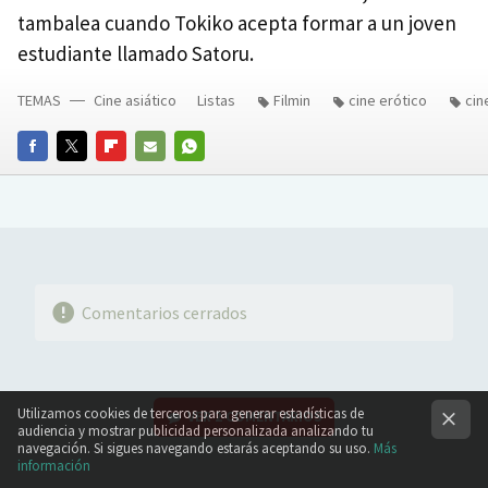
tambalea cuando Tokiko acepta formar a un joven
estudiante llamado Satoru.
TEMAS
Cine asiático
Listas
Filmin
cine erótico
cin
FACEBOOK
TWITTER
FLIPBOARD
E-
WHATSAPP
MAIL
Comentarios cerrados
Utilizamos cookies de terceros para generar estadísticas de
VER
2 COMENTARIOS
audiencia y mostrar publicidad personalizada analizando tu
navegación. Si sigues navegando estarás aceptando su uso.
Más
información