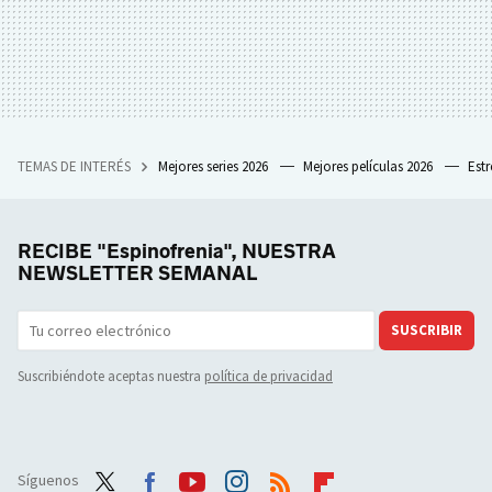
TEMAS DE INTERÉS
Mejores series 2026
Mejores películas 2026
Est
RECIBE "Espinofrenia", NUESTRA
NEWSLETTER SEMANAL
SUSCRIBIR
Suscribiéndote aceptas nuestra
política de privacidad
Síguenos