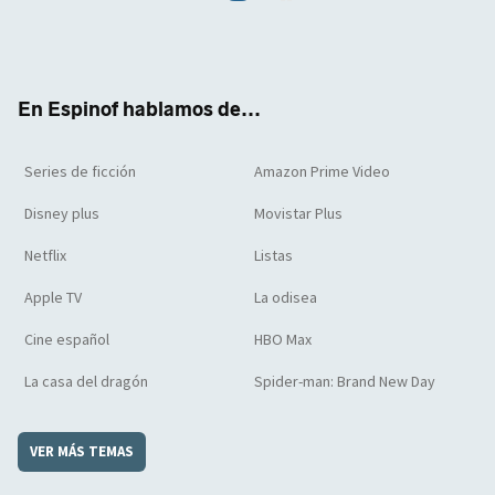
Twit
Face
Yout
Inst
RSS
Flip
ter
boo
ube
agra
boar
k
m
d
En Espinof hablamos de...
Series de ficción
Amazon Prime Video
Disney plus
Movistar Plus
Netflix
Listas
Apple TV
La odisea
Cine español
HBO Max
La casa del dragón
Spider-man: Brand New Day
VER MÁS TEMAS