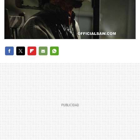
FACEBOOK
TWITTER
FLIPBOARD
E-
WHATSAPP
MAIL