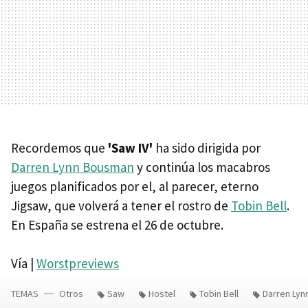
Recordemos que
'Saw IV'
ha sido dirigida por
Darren Lynn Bousman
y continúa los macabros
juegos planificados por el, al parecer, eterno
Jigsaw, que volverá a tener el rostro de
Tobin Bell
.
En España se estrena el 26 de octubre.
Vía |
Worstpreviews
TEMAS
Otros
Saw
Hostel
Tobin Bell
Darren Ly