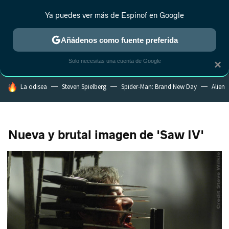
Ya puedes ver más de Espinof en Google
CRÍTICA
ESTRENOS
REALITY
ANIME
RANKINGS CINE
RA
Añádenos como fuente preferida
Solo necesitas una cuenta de Google
×
HOY SE HABLA DE
La odisea
Steven Spielberg
Spider-Man: Brand New Day
Alien
Nueva y brutal imagen de 'Saw IV'