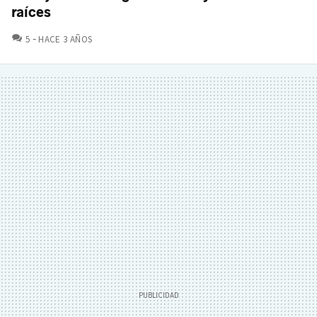
raíces
COMENTARIOS
5
HACE 3 AÑOS