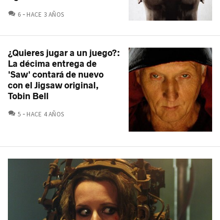
COMENTARIOS
6
HACE 3 AÑOS
¿Quieres jugar a un juego?:
La décima entrega de
'Saw' contará de nuevo
con el Jigsaw original,
Tobin Bell
COMENTARIOS
5
HACE 4 AÑOS