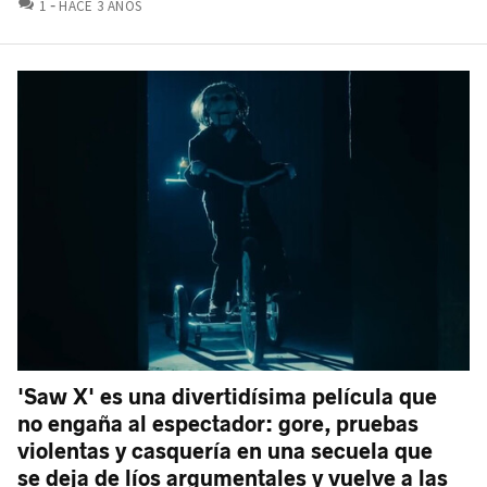
COMENTARIOS
1
HACE 3 AÑOS
'Saw X' es una divertidísima película que
no engaña al espectador: gore, pruebas
violentas y casquería en una secuela que
se deja de líos argumentales y vuelve a las