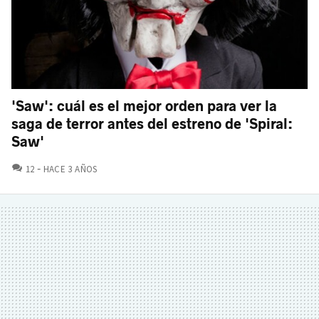
'Saw': cuál es el mejor orden para ver la
saga de terror antes del estreno de 'Spiral:
Saw'
COMENTARIOS
12
HACE 3 AÑOS