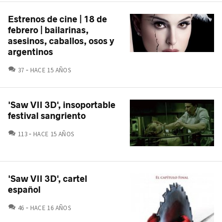
Estrenos de cine | 18 de
febrero | bailarinas,
asesinos, caballos, osos y
argentinos
COMENTARIOS
37
HACE 15 AÑOS
'Saw VII 3D', insoportable
festival sangriento
COMENTARIOS
113
HACE 15 AÑOS
'Saw VII 3D', cartel
español
COMENTARIOS
46
HACE 16 AÑOS