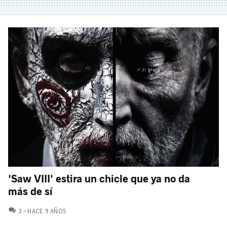
'Saw VIII' estira un chicle que ya no da
más de sí
COMENTARIOS
3
HACE 9 AÑOS