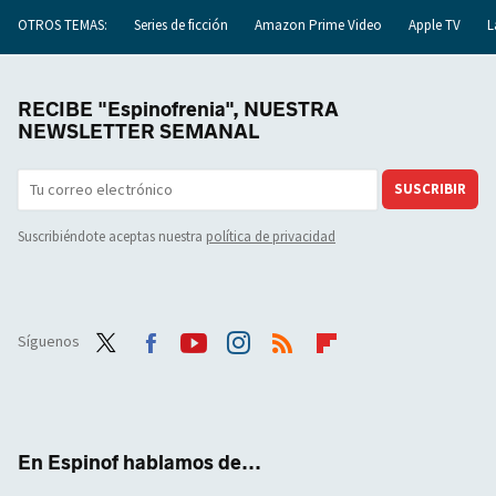
OTROS TEMAS:
Series de ficción
Amazon Prime Video
Apple TV
L
RECIBE "Espinofrenia", NUESTRA
NEWSLETTER SEMANAL
SUSCRIBIR
Suscribiéndote aceptas nuestra
política de privacidad
Síguenos
Twit
Face
Yout
Inst
RSS
Flip
ter
boo
ube
agra
boar
k
m
d
En Espinof hablamos de...