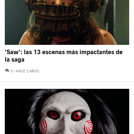
'Saw': las 13 escenas más impactantes de
la saga
COMENTARIOS
9
HACE 5 AÑOS