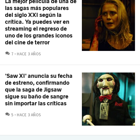
La mejor película de una de
las sagas más populares
del siglo XXI según la
crítica. Ya puedes ver en
streaming el regreso de
uno de los grandes iconos
del cine de terror
COMENTARIOS
7
HACE 3 AÑOS
'Saw XI' anuncia su fecha
de estreno, confirmando
que la saga de Jigsaw
sigue su baño de sangre
sin importar las críticas
COMENTARIOS
5
HACE 3 AÑOS