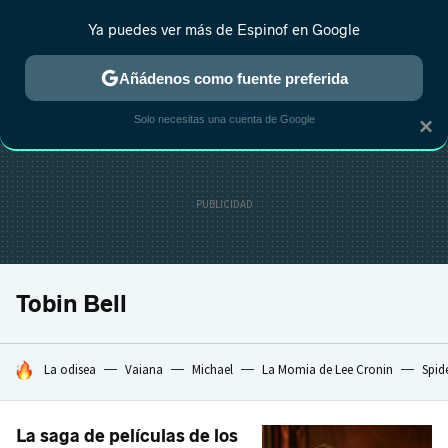
Ya puedes ver más de Espinof en Google
CRÍTICA
ESTRENOS
REALITY
ANIME
RANKINGS CINE
RA
Añádenos como fuente preferida
Solo necesitas una cuenta de Google
×
Tobin Bell
HOY SE HABLA DE
La odisea
Vaiana
Michael
La Momia de Lee Cronin
Spid
La saga de películas de los