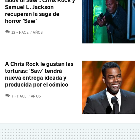
Book of Saw': Chris Rock y
Samuel L. Jackson
recuperan la saga de
horror 'Saw'
COMENTARIOS
12
HACE 7 AÑOS
A Chris Rock le gustan las
torturas: 'Saw' tendrá
nueva entrega ideada y
producida por el cómico
COMENTARIOS
7
HACE 7 AÑOS