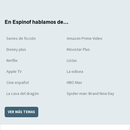
ter
boo
ube
agra
boar
k
m
d
En Espinof hablamos de...
Series de ficción
Amazon Prime Video
Disney plus
Movistar Plus
Netflix
Listas
Apple TV
La odisea
Cine español
HBO Max
La casa del dragón
Spider-man: Brand New Day
VER MÁS TEMAS