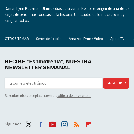
Darren Lynn Bousman:Últimos días para ver en Netflix: el origen de una de las
sagas de terror más exitosas de la historia. Un estudio de lo macabro muy
sangriento.Los...
OTROS TEMAS:
Series de ficción
Amazon Prime Video
Apple TV
L
RECIBE "Espinofrenia", NUESTRA
NEWSLETTER SEMANAL
SUSCRIBIR
Suscribiéndote aceptas nuestra
política de privacidad
Síguenos
Twit
Face
Yout
Inst
RSS
Flip