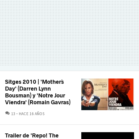
Sitges 2010 | 'Mother´s
Day' (Darren Lynn
Bousman) y 'Notre Jour
Viendra' (Romain Gavras)
COMENTARIOS
13
HACE 16 AÑOS
Trailer de 'Repo! The