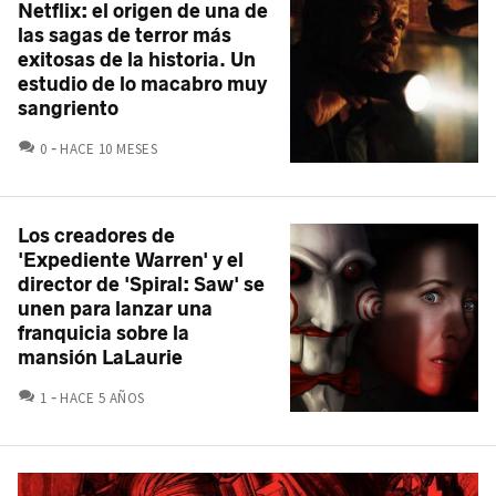
Netflix: el origen de una de
las sagas de terror más
exitosas de la historia. Un
estudio de lo macabro muy
sangriento
COMENTARIOS
0
HACE 10 MESES
Los creadores de
'Expediente Warren' y el
director de 'Spiral: Saw' se
unen para lanzar una
franquicia sobre la
mansión LaLaurie
COMENTARIOS
1
HACE 5 AÑOS