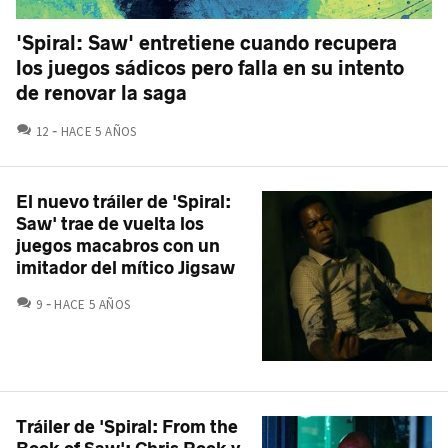
'Spiral: Saw' entretiene cuando recupera
los juegos sádicos pero falla en su intento
de renovar la saga
COMENTARIOS
12
HACE 5 AÑOS
El nuevo tráiler de 'Spiral:
Saw' trae de vuelta los
juegos macabros con un
imitador del mítico Jigsaw
COMENTARIOS
9
HACE 5 AÑOS
Tráiler de 'Spiral: From the