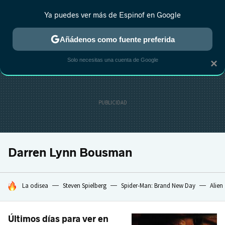
Ya puedes ver más de Espinof en Google
CRÍTICA
ESTRENOS
REALITY
ANIME
RANKINGS CINE
RA
Añádenos como fuente preferida
Solo necesitas una cuenta de Google
×
Darren Lynn Bousman
HOY SE HABLA DE
La odisea
Steven Spielberg
Spider-Man: Brand New Day
Alien
Últimos días para ver en