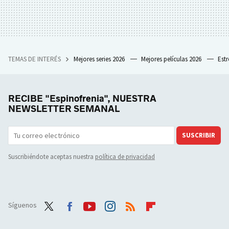
TEMAS DE INTERÉS
Mejores series 2026
Mejores películas 2026
Est
RECIBE "Espinofrenia", NUESTRA
NEWSLETTER SEMANAL
SUSCRIBIR
Suscribiéndote aceptas nuestra
política de privacidad
Síguenos
Twit
Face
Yout
Inst
RSS
Flip