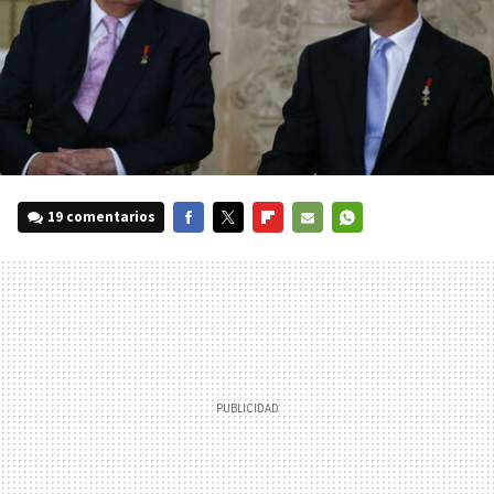
19 comentarios
FACEBOOK
TWITTER
FLIPBOARD
E-
WHATSAPP
MAIL