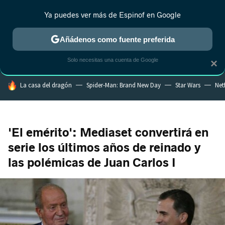
Ya puedes ver más de Espinof en Google
CRÍTICA
ESTRENOS
REALITY
ANIME
RANKINGS CINE
RA
Añádenos como fuente preferida
Solo necesitas una cuenta de Google
×
HOY SE HABLA DE
La casa del dragón
Spider-Man: Brand New Day
Star Wars
Netf
'El emérito': Mediaset convertirá en
serie los últimos años de reinado y
las polémicas de Juan Carlos I