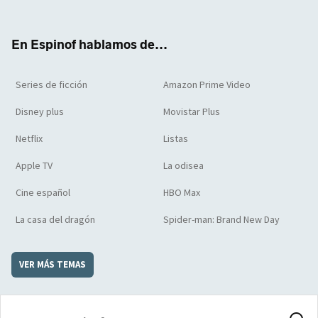
ter
boo
ube
agra
boar
k
m
d
En Espinof hablamos de...
Series de ficción
Amazon Prime Video
Disney plus
Movistar Plus
Netflix
Listas
Apple TV
La odisea
Cine español
HBO Max
La casa del dragón
Spider-man: Brand New Day
VER MÁS TEMAS