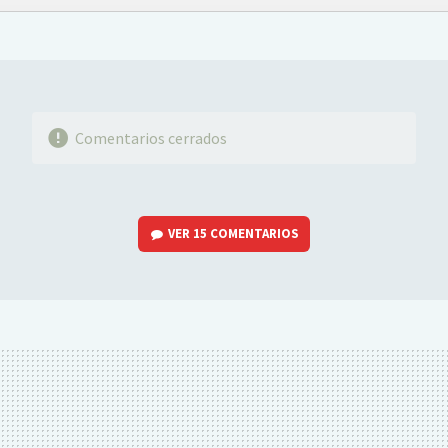
FACEBOOK
TWITTER
FLIPBOARD
E-
WHATSAPP
MAIL
Comentarios cerrados
VER
15 COMENTARIOS