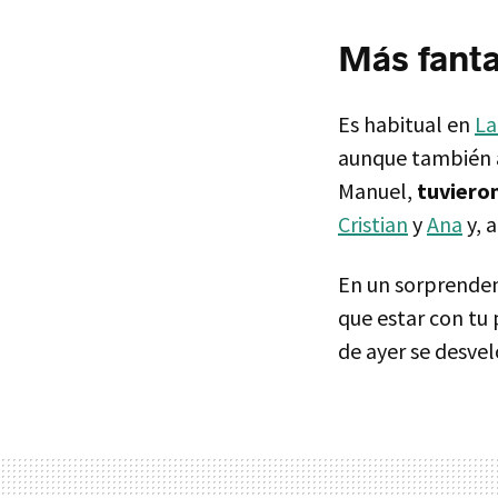
Más fant
Es habitual en
La
aunque también 
Manuel,
tuviero
Cristian
y
Ana
y, a
En un sorprenden
que estar con tu p
de ayer se desve