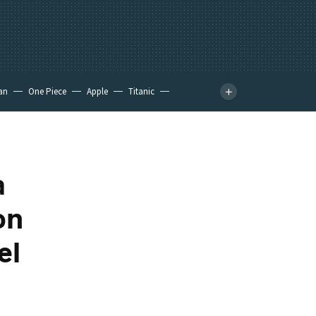
an
One Piece
Apple
Titanic
a
on
el