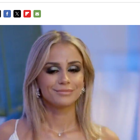
FACEBOOK
TWITTER
FLIPBOARD
E-
MAIL