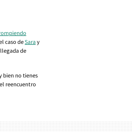
 rompiendo
el caso de
Sara
y
 llegada de
 bien no tienes
n el reencuentro