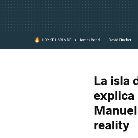
HOY SE HABLA DE
James Bond
David Fincher
Assassination Classroom
La isla 
explica
Manuel 
reality