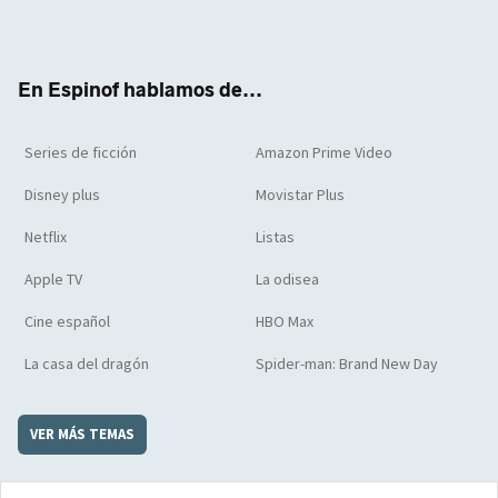
Twit
Face
Yout
Inst
RSS
Flip
ter
boo
ube
agra
boar
k
m
d
En Espinof hablamos de...
Series de ficción
Amazon Prime Video
Disney plus
Movistar Plus
Netflix
Listas
Apple TV
La odisea
Cine español
HBO Max
La casa del dragón
Spider-man: Brand New Day
VER MÁS TEMAS