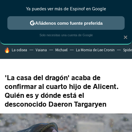
Ya puedes ver más de Espinof en Google
MENÚ
NUEVO
Añádenos como fuente preferida
CRÍTICA
ESTRENOS
REALITY
ANIME
RANKINGS CINE
RA
Solo necesitas una cuenta de Google
×
HOY SE HABLA DE
La odisea
Vaiana
Michael
La Momia de Lee Cronin
Spide
'La casa del dragón' acaba de
confirmar al cuarto hijo de Alicent.
Quién es y dónde está el
desconocido Daeron Targaryen