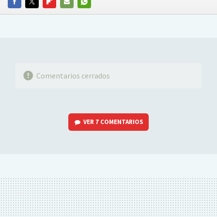
FACEBOOK
TWITTER
FLIPBOARD
E-
WHATSAPP
MAIL
Comentarios cerrados
VER
7 COMENTARIOS