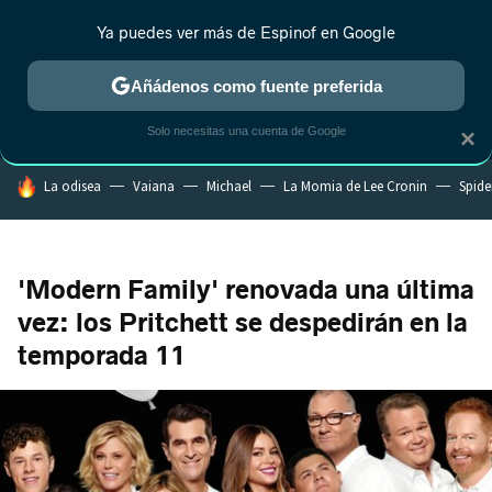
Ya puedes ver más de Espinof en Google
MENÚ
NUEVO
Añádenos como fuente preferida
CRÍTICA
ESTRENOS
REALITY
ANIME
RANKINGS CINE
RA
Solo necesitas una cuenta de Google
×
HOY SE HABLA DE
La odisea
Vaiana
Michael
La Momia de Lee Cronin
Spide
'Modern Family' renovada una última
vez: los Pritchett se despedirán en la
temporada 11