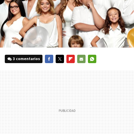
3 comentarios
FACEBOOK
TWITTER
FLIPBOARD
E-
WHATSAPP
MAIL