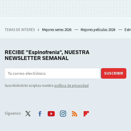
TEMAS DE INTERÉS
Mejores series 2026
Mejores películas 2026
Est
RECIBE "Espinofrenia", NUESTRA
NEWSLETTER SEMANAL
SUSCRIBIR
Suscribiéndote aceptas nuestra
política de privacidad
Síguenos
Twit
Face
Yout
Inst
RSS
Flip