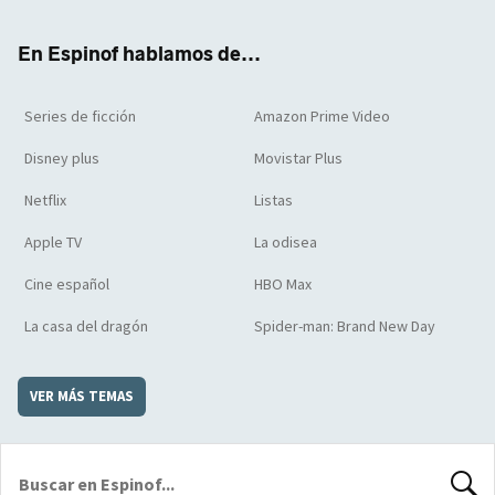
ter
boo
ube
agra
boar
k
m
d
En Espinof hablamos de...
Series de ficción
Amazon Prime Video
Disney plus
Movistar Plus
Netflix
Listas
Apple TV
La odisea
Cine español
HBO Max
La casa del dragón
Spider-man: Brand New Day
VER MÁS TEMAS