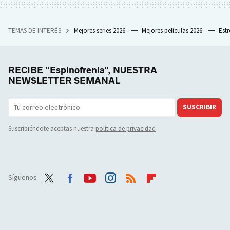
TEMAS DE INTERÉS
Mejores series 2026
Mejores películas 2026
Est
RECIBE "Espinofrenia", NUESTRA
NEWSLETTER SEMANAL
SUSCRIBIR
Suscribiéndote aceptas nuestra
política de privacidad
Síguenos
Twit
Face
Yout
Inst
RSS
Flip
ter
boo
ube
agra
boar
k
m
d