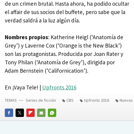
de un crimen brutal. Hasta ahora, ha podido ocultar
el affair de sus socios del buffete, pero sabe que la
verdad saldrá a la luz algún día.
Nombres propios
: Katherine Heigl (‘Anatomía de
Grey’) y Laverne Cox (‘Orange is the New Black’)
son las protagonistas. Producida por Joan Rater y
Tony Philan (‘Anatomía de Grey’), dirigida por
Adam Bernstein (‘Californication’).
En ¡Vaya Tele! |
Upfronts 2016
TEMAS
Series de ficción
CBS
Upfronts 2016
Nuevas 
FACEBOOK
TWITTER
FLIPBOARD
E-
WHATSAPP
MAIL