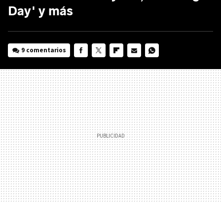
Day' y más
9 comentarios
FACEBOOK
TWITTER
FLIPBOARD
E-
WHATSAPP
MAIL