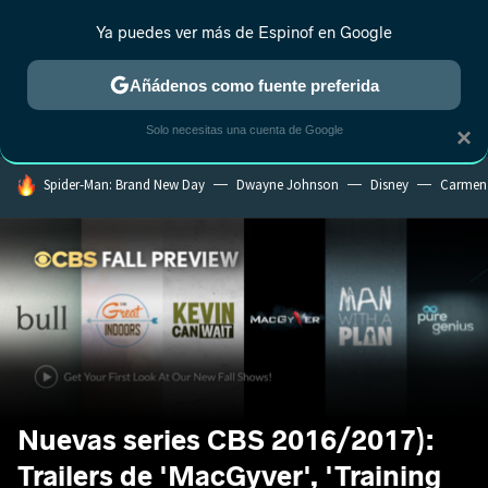
Ya puedes ver más de Espinof en Google
CRÍTICA
ESTRENOS
REALITY
ANIME
RANKINGS CINE
RA
Añádenos como fuente preferida
Solo necesitas una cuenta de Google
×
HOY SE HABLA DE
Spider-Man: Brand New Day
Dwayne Johnson
Disney
Carmen
Nuevas series CBS 2016/2017):
Trailers de 'MacGyver', 'Training