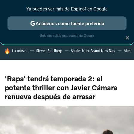
Ya puedes ver más de Espinof en Google
MENÚ
NUEVO
Añádenos como fuente preferida
CRÍTICA
ESTRENOS
REALITY
ANIME
RANKINGS CINE
RA
Solo necesitas una cuenta de Google
×
HOY SE HABLA DE
La odisea
Steven Spielberg
Spider-Man: Brand New Day
Alien
'Rapa' tendrá temporada 2: el
potente thriller con Javier Cámara
renueva después de arrasar