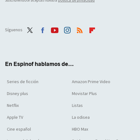
Suscribiéndote aceptas nuestra
política de privacidad
Síguenos
Twit
Face
Yout
Inst
RSS
Flip
ter
boo
ube
agra
boar
k
m
d
En Espinof hablamos de...
Series de ficción
Amazon Prime Video
Disney plus
Movistar Plus
Netflix
Listas
Apple TV
La odisea
Cine español
HBO Max