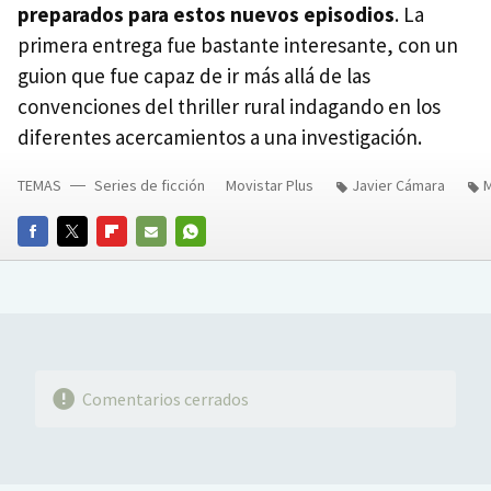
preparados para estos nuevos episodios
. La
primera entrega fue bastante interesante, con un
guion que fue capaz de ir más allá de las
convenciones del thriller rural indagando en los
diferentes acercamientos a una investigación.
TEMAS
Series de ficción
Movistar Plus
Javier Cámara
M
FACEBOOK
TWITTER
FLIPBOARD
E-
WHATSAPP
MAIL
Comentarios cerrados