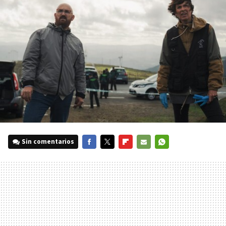
Sin comentarios
FACEBOOK
TWITTER
FLIPBOARD
E-
WHATSAPP
MAIL