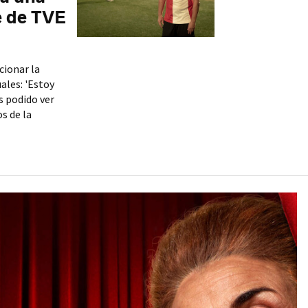
e de TVE
ionar la
ales: 'Estoy
s podido ver
s de la