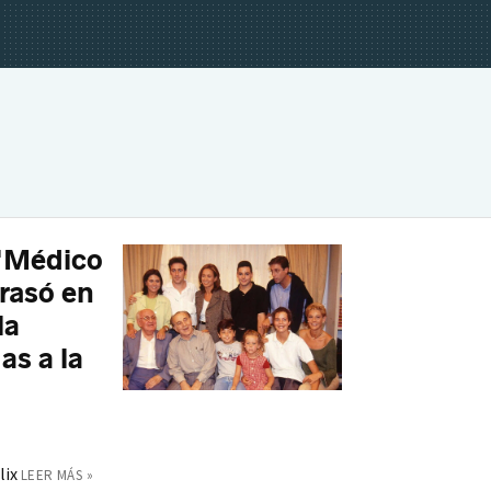
 'Médico
rrasó en
la
as a la
lix
LEER MÁS »