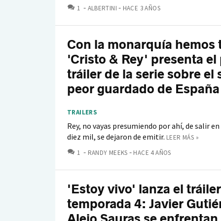
COMENTARIOS
1
ALBERTINI
HACE 3 AÑOS
Con la monarquía hemos 
'Cristo & Rey' presenta el
tráiler de la serie sobre el
peor guardado de España
TRAILERS
Rey, no vayas presumiendo por ahí, de salir en 
diez mil, se dejaron de emitir.
LEER MÁS »
COMENTARIOS
1
RANDY MEEKS
HACE 4 AÑOS
'Estoy vivo' lanza el tráiler
temporada 4: Javier Gutié
Alejo Sauras se enfrentan