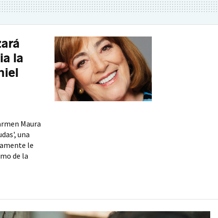
ará
a la
niel
Carmen Maura
udas', una
mamente le
omo de la