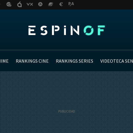
NIME
RANKINGS CINE
RANKINGS SERIES
VIDEOTECA SE