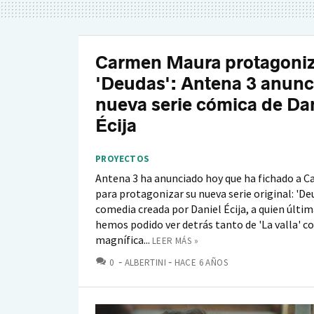
Carmen Maura protagoniz
'Deudas': Antena 3 anunci
nueva serie cómica de Da
Écija
PROYECTOS
Antena 3 ha anunciado hoy que ha fichado a 
para protagonizar su nueva serie original: 'De
comedia creada por Daniel Écija, a quien últi
hemos podido ver detrás tanto de 'La valla' c
magnífica...
LEER MÁS »
COMENTARIOS
0
ALBERTINI
HACE 6 AÑOS