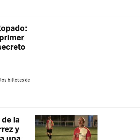
topado:
 primer
 secreto
los billetes de
 de la
rrez y
 a una