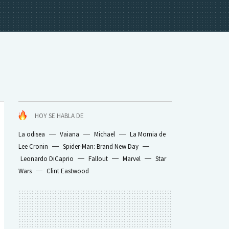
HOY SE HABLA DE
La odisea
Vaiana
Michael
La Momia de
Lee Cronin
Spider-Man: Brand New Day
Leonardo DiCaprio
Fallout
Marvel
Star
Wars
Clint Eastwood