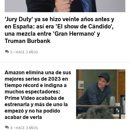
'Jury Duty' ya se hizo veinte años antes y
en España: así era 'El show de Cándido',
una mezcla entre 'Gran Hermano' y
Truman Burbank
COMENTARIOS
5
HACE 3 AÑOS
Amazon elimina una de sus
mejores series de 2023 en
tiempo récord e indigna a
muchos espectadores:
Prime Video acababa de
estrenarla y más de uno la
empezó y no ha podido
acabar de verla
COMENTARIOS
8
HACE 3 AÑOS