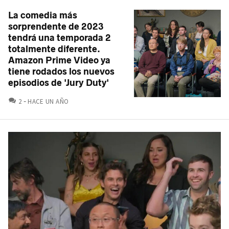
La comedia más
sorprendente de 2023
tendrá una temporada 2
totalmente diferente.
Amazon Prime Video ya
tiene rodados los nuevos
episodios de 'Jury Duty'
COMENTARIOS
2
HACE UN AÑO