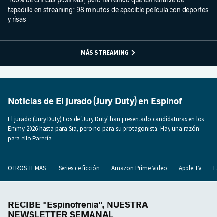
100% de críticas positivas, pero ha tenido que estrenarse de
tapadillo en streaming: 98 minutos de apacible película con deportes
y risas
MÁS STREAMING
Noticias de El jurado (Jury Duty) en Espinof
El jurado (Jury Duty):Los de 'Jury Duty' han presentado candidaturas en los
Emmy 2026 hasta para Sia, pero no para su protagonista. Hay una razón
para ello.Parecía..
OTROS TEMAS:
Series de ficción
Amazon Prime Video
Apple TV
L
RECIBE "Espinofrenia", NUESTRA
NEWSLETTER SEMANAL