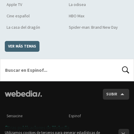
Apple TV
La odisea
Cine español
HBO Max
La casa del dragón
Spider-man: Brand New Day
VER MÁS TEMAS
BUSCA
SUBIR
Sensacine
Espinof
Otras publicaciones de Webedia
Utilizamos cookies de terceros para generar estadísticas de