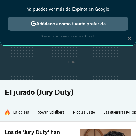
Ya puedes ver más de Espinof en Google
CRÍTICA
ESTRENOS
REALITY
ANIME
RANKINGS CINE
RA
Añádenos como fuente preferida
Solo necesitas una cuenta de Google
×
El jurado (Jury Duty)
HOY SE HABLA DE
La odisea
Steven Spielberg
Nicolas Cage
Las guerreras K-Po
Los de 'Jury Duty' han