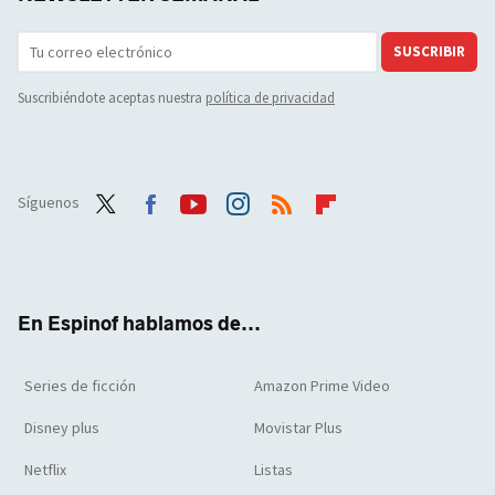
SUSCRIBIR
Suscribiéndote aceptas nuestra
política de privacidad
Síguenos
Twit
Face
Yout
Inst
RSS
Flip
ter
boo
ube
agra
boar
k
m
d
En Espinof hablamos de...
Series de ficción
Amazon Prime Video
Disney plus
Movistar Plus
Netflix
Listas