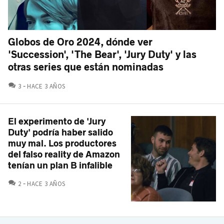
Globos de Oro 2024, dónde ver
'Succession', 'The Bear', 'Jury Duty' y las
otras series que están nominadas
COMENTARIOS
3
HACE 3 AÑOS
El experimento de 'Jury
Duty' podría haber salido
muy mal. Los productores
del falso reality de Amazon
tenían un plan B infalible
COMENTARIOS
2
HACE 3 AÑOS