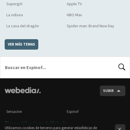
Supergirl
Apple TV
La odisea
HBO Max
La casa del dragón
Spider-man: Brand New Day
VER MÁS TEMAS
BUSCA
SUBIR
Sensacine
Espinof
Otras publicaciones de Webedia
Utilizamos cookies de terceros para generar estadísticas de