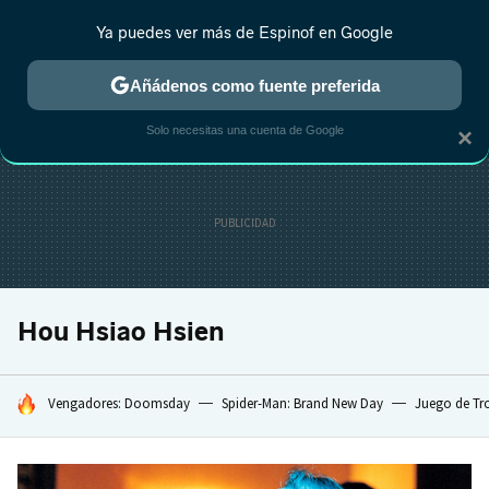
Ya puedes ver más de Espinof en Google
CRÍTICA
ESTRENOS
REALITY
ANIME
RANKINGS CINE
RA
Añádenos como fuente preferida
Solo necesitas una cuenta de Google
×
Hou Hsiao Hsien
HOY SE HABLA DE
Vengadores: Doomsday
Spider-Man: Brand New Day
Juego de Tr