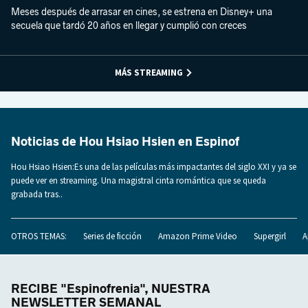
Meses después de arrasar en cines, se estrena en Disney+ una
secuela que tardó 20 años en llegar y cumplió con creces
MÁS STREAMING
Noticias de Hou Hsiao Hsien en Espinof
Hou Hsiao Hsien:Es una de las películas más impactantes del siglo XXI y ya se
puede ver en streaming. Una magistral cinta romántica que se queda
grabada tras..
OTROS TEMAS:
Series de ficción
Amazon Prime Video
Supergirl
A
RECIBE "Espinofrenia", NUESTRA
NEWSLETTER SEMANAL