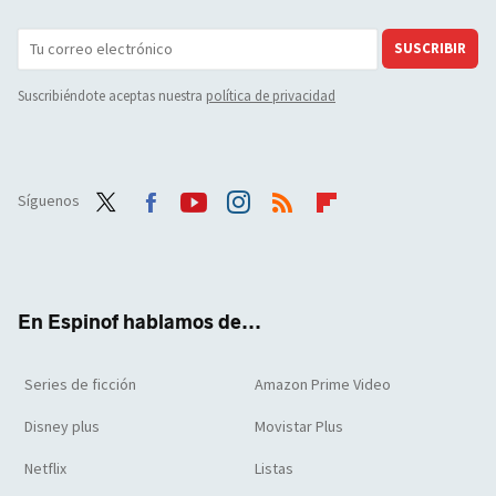
SUSCRIBIR
Suscribiéndote aceptas nuestra
política de privacidad
Síguenos
Twit
Face
Yout
Inst
RSS
Flip
ter
boo
ube
agra
boar
k
m
d
En Espinof hablamos de...
Series de ficción
Amazon Prime Video
Disney plus
Movistar Plus
Netflix
Listas