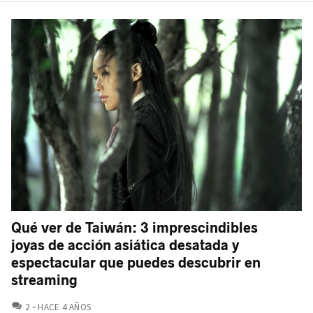
Qué ver de Taiwán: 3 imprescindibles
joyas de acción asiática desatada y
espectacular que puedes descubrir en
streaming
COMENTARIOS
2
HACE 4 AÑOS