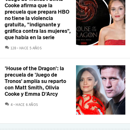
Cooke afirma que la
precuela que prepara HBO
no tiene la violencia
gratuita, "indignante y
gráfica contra las mujeres",
que había en la serie
COMENTARIOS
128
HACE 5 AÑOS
'House of the Dragon': la
precuela de 'Juego de
Tronos' amplía su reparto
con Matt Smith, Olivia
Cooke y Emma D'Arcy
COMENTARIOS
4
HACE 6 AÑOS