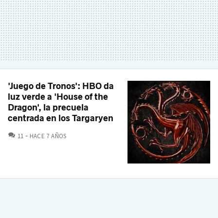
'Juego de Tronos': HBO da
luz verde a 'House of the
Dragon', la precuela
centrada en los Targaryen
COMENTARIOS
11
HACE 7 AÑOS