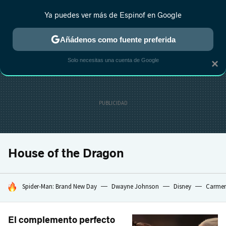
Ya puedes ver más de Espinof en Google
CRÍTICA
ESTRENOS
REALITY
ANIME
RANKINGS CINE
RA
Añádenos como fuente preferida
Solo necesitas una cuenta de Google
×
House of the Dragon
HOY SE HABLA DE
Spider-Man: Brand New Day
Dwayne Johnson
Disney
Carmen
El complemento perfecto