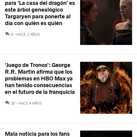
para 'La casa del dragón' es
este árbol genealógico
Targaryen para ponerte al
día con quién es quién
COMENTARIOS
0
HACE 2 AÑOS
'Juego de Tronos': George
R.R. Martin afirma que los
problemas en HBO Max ya
han tenido consecuencias
en el futuro de la franquicia
COMENTARIOS
28
HACE 4 AÑOS
Mala noticia para los fans