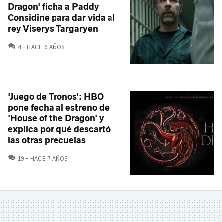
Dragon' ficha a Paddy
Considine para dar vida al
rey Viserys Targaryen
COMENTARIOS
4
HACE 6 AÑOS
'Juego de Tronos': HBO
pone fecha al estreno de
'House of the Dragon' y
explica por qué descartó
las otras precuelas
COMENTARIOS
19
HACE 7 AÑOS