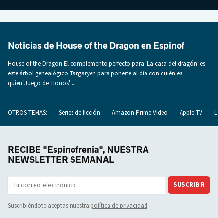
Noticias de House of the Dragon en Espinof
House of the Dragon:El complemento perfecto para 'La casa del dragón' es
este árbol genealógico Targaryen para ponerte al día con quién es
quién.'Juego de Tronos':..
OTROS TEMAS:
Series de ficción
Amazon Prime Video
Apple TV
L
RECIBE "Espinofrenia", NUESTRA
NEWSLETTER SEMANAL
SUSCRIBIR
Suscribiéndote aceptas nuestra
política de privacidad