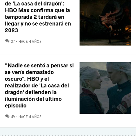
de 'La casa del dragón':
HBO Max confirma que la
temporada 2 tardará en
llegar y no se estrenará en
2023
COMENTARIOS
27
HACE 4 AÑOS
"Nadie se sentó a pensar si
se vería demasiado
oscuro". HBO y el
realizador de 'La casa del
dragón' defienden la
iluminación del último
episodio
COMENTARIOS
49
HACE 4 AÑOS