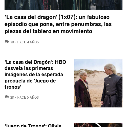
'La casa del dragón' (1x07): un fabuloso
episodio que pone, entre penumbras, las
piezas del tablero en movimiento
COMENTARIOS
38
HACE 4 AÑOS
'La casa del Dragón': HBO
desvela las primeras
imágenes de la esperada
precuela de 'Juego de
tronos'
COMENTARIOS
28
HACE 5 AÑOS
'Juego de Tronos': Olivia