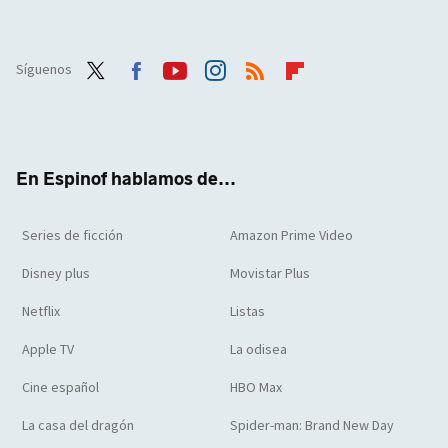
Síguenos
Twit
Face
Yout
Inst
RSS
Flip
ter
boo
ube
agra
boar
k
m
d
En Espinof hablamos de...
Series de ficción
Amazon Prime Video
Disney plus
Movistar Plus
Netflix
Listas
Apple TV
La odisea
Cine español
HBO Max
La casa del dragón
Spider-man: Brand New Day