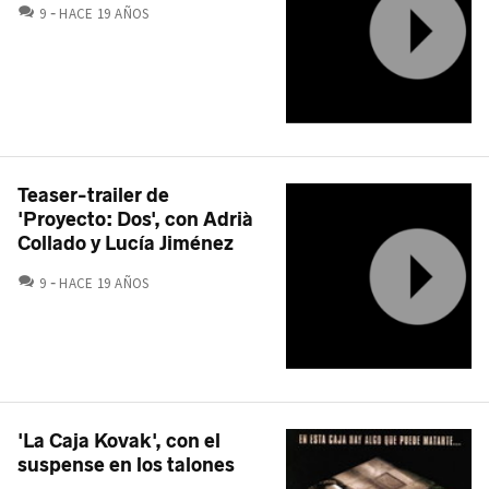
COMENTARIOS
9
HACE 19 AÑOS
Teaser-trailer de
'Proyecto: Dos', con Adrià
Collado y Lucía Jiménez
COMENTARIOS
9
HACE 19 AÑOS
'La Caja Kovak', con el
suspense en los talones