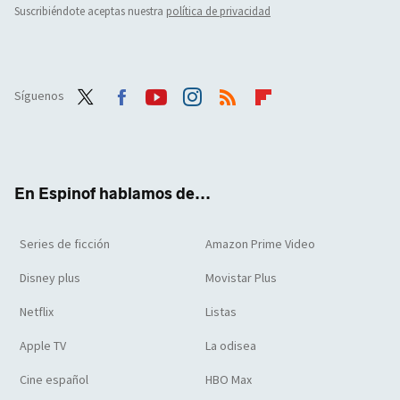
Suscribiéndote aceptas nuestra
política de privacidad
Síguenos
Twit
Face
Yout
Inst
RSS
Flip
ter
boo
ube
agra
boar
k
m
d
En Espinof hablamos de...
Series de ficción
Amazon Prime Video
Disney plus
Movistar Plus
Netflix
Listas
Apple TV
La odisea
Cine español
HBO Max