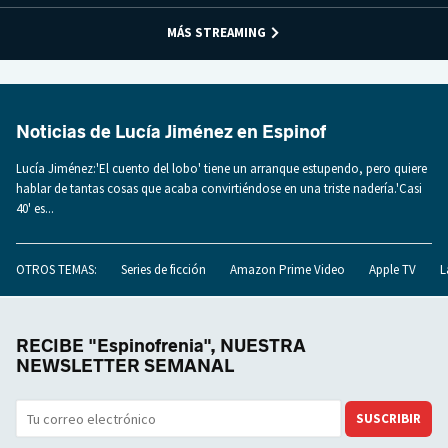
MÁS STREAMING
Noticias de Lucía Jiménez en Espinof
Lucía Jiménez:'El cuento del lobo' tiene un arranque estupendo, pero quiere
hablar de tantas cosas que acaba convirtiéndose en una triste nadería.'Casi
40' es...
OTROS TEMAS:
Series de ficción
Amazon Prime Video
Apple TV
L
RECIBE "Espinofrenia", NUESTRA
NEWSLETTER SEMANAL
SUSCRIBIR