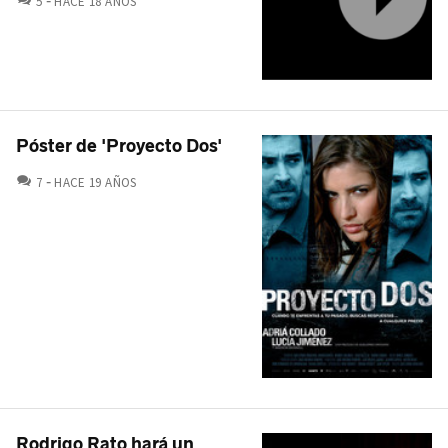
5
HACE 18 AÑOS
Póster de 'Proyecto Dos'
COMENTARIOS
7
HACE 19 AÑOS
Rodrigo Rato hará un