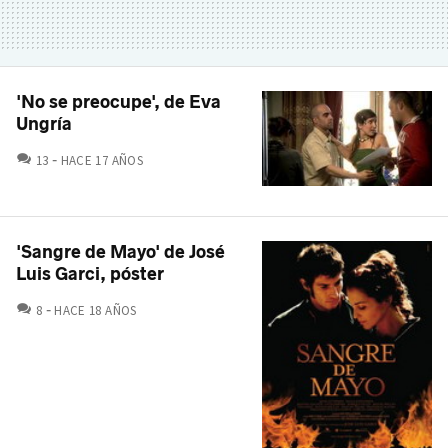
'No se preocupe', de Eva
Ungría
COMENTARIOS
13
HACE 17 AÑOS
'Sangre de Mayo' de José
Luis Garci, póster
COMENTARIOS
8
HACE 18 AÑOS