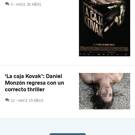
COMENTARIOS
5
HACE 20 AÑOS
‘La caja Kovak’: Daniel
Monzón regresa con un
correcto thriller
COMENTARIOS
12
HACE 19 AÑOS