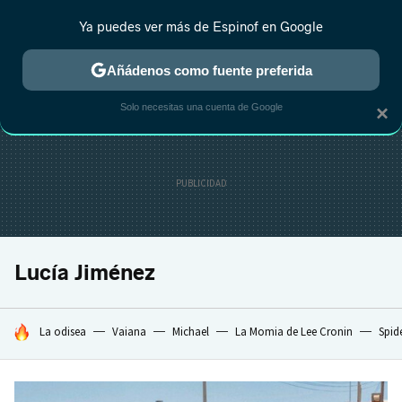
Ya puedes ver más de Espinof en Google
CRÍTICA
ESTRENOS
REALITY
ANIME
RANKINGS CINE
RA
Añádenos como fuente preferida
Solo necesitas una cuenta de Google
×
Lucía Jiménez
HOY SE HABLA DE
La odisea
Vaiana
Michael
La Momia de Lee Cronin
Spid