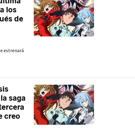
última
a los
ués de
se estrenará
sis
la saga
 tercera
e creo