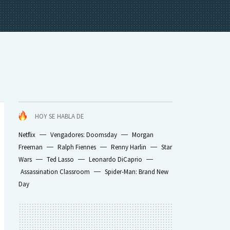
HOY SE HABLA DE
Netflix
Vengadores: Doomsday
Morgan
Freeman
Ralph Fiennes
Renny Harlin
Star
Wars
Ted Lasso
Leonardo DiCaprio
Assassination Classroom
Spider-Man: Brand New
Day