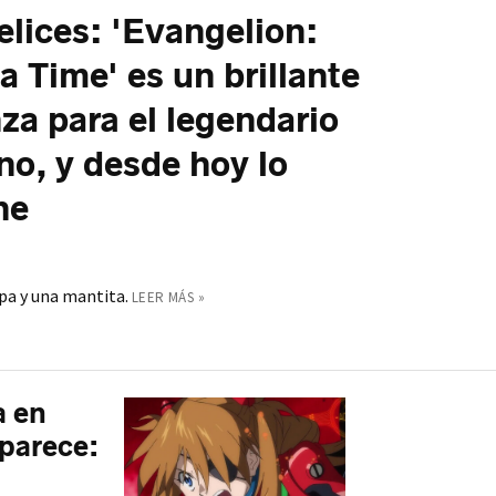
lices: 'Evangelion:
 Time' es un brillante
nza para el legendario
o, y desde hoy lo
ne
opa y una mantita.
LEER MÁS »
a en
 parece: