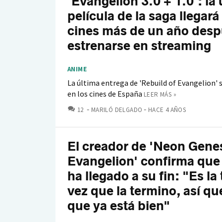
'Evangelion 3.0 + 1.0': la 
película de la saga llegará 
cines más de un año desp
estrenarse en streaming
ANIME
La última entrega de 'Rebuild of Evangelion' 
en los cines de España
LEER MÁS »
COMENTARIOS
12
MARILÓ DELGADO
HACE 4 AÑOS
El creador de 'Neon Gene
Evangelion' confirma que 
ha llegado a su fin: "Es la
vez que la termino, así qu
que ya está bien"