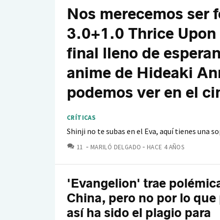
Nos merecemos ser fe
3.0+1.0 Thrice Upon a
final lleno de espera
anime de Hideaki Ann
podemos ver en el ci
CRÍTICAS
Shinji no te subas en el Eva, aquí tienes una s
COMENTARIOS
11
MARILÓ DELGADO
HACE 4 AÑOS
'Evangelion' trae polémic
China, pero no por lo que
así ha sido el plagio para