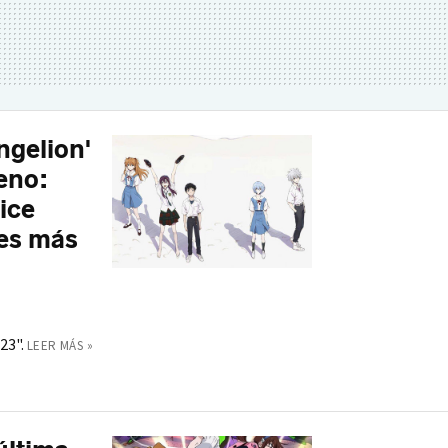
ngelion'
reno:
ice
nes más
23".
LEER MÁS »