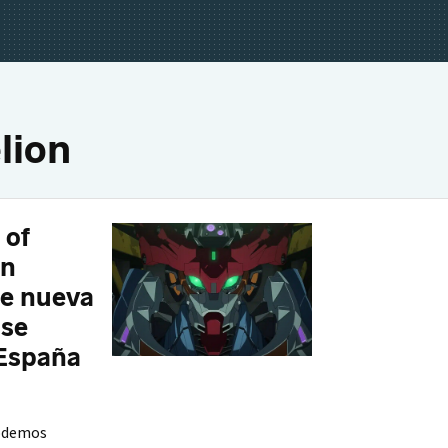
lion
 of
en
te nueva
 se
 España
podemos