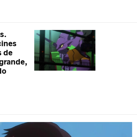
s.
cines
s de
 grande,
do