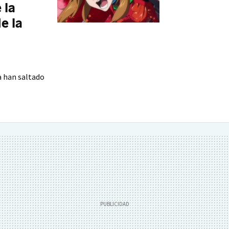
 la
e la
la han saltado