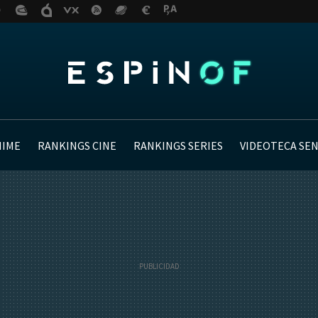
NIME
RANKINGS CINE
RANKINGS SERIES
VIDEOTECA SE