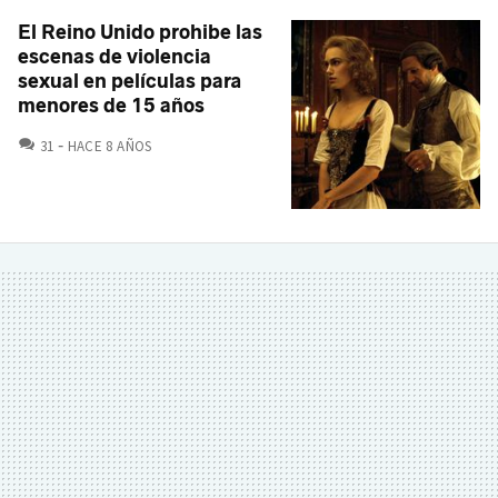
El Reino Unido prohibe las
escenas de violencia
sexual en películas para
menores de 15 años
COMENTARIOS
31
HACE 8 AÑOS