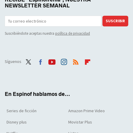
NEWSLETTER SEMANAL
SUSCRIBIR
Suscribiéndote aceptas nuestra
política de privacidad
Síguenos
Twit
Face
Yout
Inst
RSS
Flip
ter
boo
ube
agra
boar
k
m
d
En Espinof hablamos de...
Series de ficción
Amazon Prime Video
Disney plus
Movistar Plus