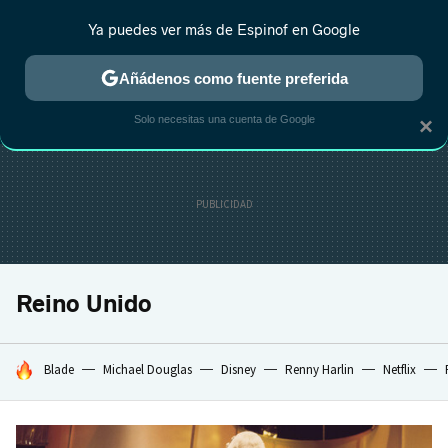
Ya puedes ver más de Espinof en Google
CRÍTICA
ESTRENOS
REALITY
ANIME
RANKINGS CINE
RA
Añádenos como fuente preferida
Solo necesitas una cuenta de Google
×
Reino Unido
HOY SE HABLA DE
Blade
Michael Douglas
Disney
Renny Harlin
Netflix