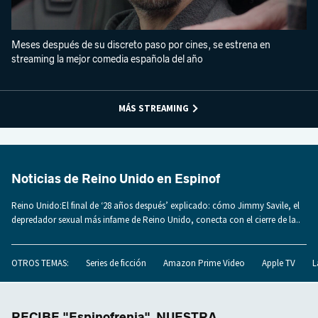
Meses después de su discreto paso por cines, se estrena en
streaming la mejor comedia española del año
MÁS STREAMING
Noticias de Reino Unido en Espinof
Reino Unido:El final de ‘28 años después’ explicado: cómo Jimmy Savile, el
depredador sexual más infame de Reino Unido, conecta con el cierre de la..
OTROS TEMAS:
Series de ficción
Amazon Prime Video
Apple TV
L
RECIBE "Espinofrenia", NUESTRA