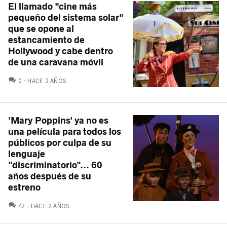
El llamado "cine más
pequeño del sistema solar"
que se opone al
estancamiento de
Hollywood y cabe dentro
de una caravana móvil
COMENTARIOS
0
HACE 2 AÑOS
'Mary Poppins' ya no es
una película para todos los
públicos por culpa de su
lenguaje
"discriminatorio"... 60
años después de su
estreno
COMENTARIOS
42
HACE 2 AÑOS