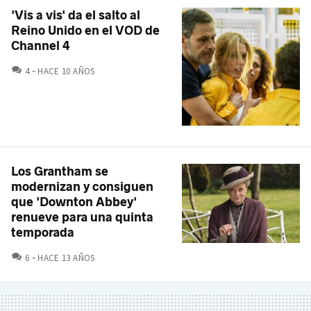
'Vis a vis' da el salto al
Reino Unido en el VOD de
Channel 4
COMENTARIOS
4
HACE 10 AÑOS
Los Grantham se
modernizan y consiguen
que 'Downton Abbey'
renueve para una quinta
temporada
COMENTARIOS
6
HACE 13 AÑOS