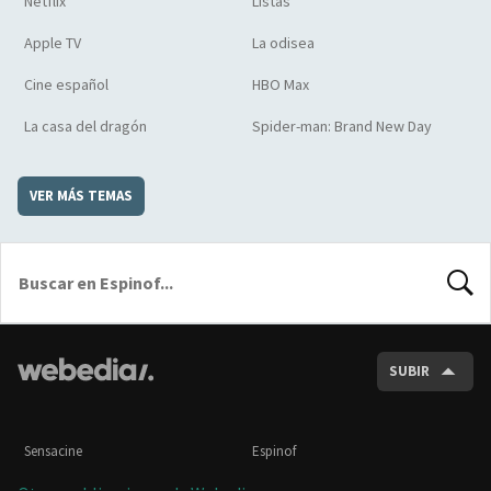
Netflix
Listas
Apple TV
La odisea
Cine español
HBO Max
La casa del dragón
Spider-man: Brand New Day
VER MÁS TEMAS
BUSCA
SUBIR
Sensacine
Espinof