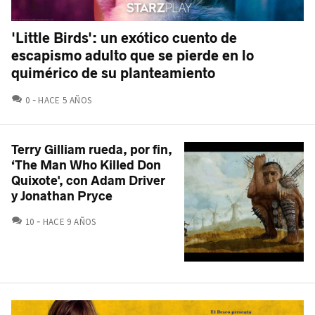
'Little Birds': un exótico cuento de
escapismo adulto que se pierde en lo
quimérico de su planteamiento
COMENTARIOS
0
HACE 5 AÑOS
Terry Gilliam rueda, por fin,
‘The Man Who Killed Don
Quixote', con Adam Driver
y Jonathan Pryce
COMENTARIOS
10
HACE 9 AÑOS