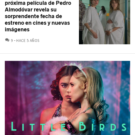
próxima película de Pedro
Almodóvar revela su
sorprendente fecha de
estreno en cines y nuevas
imágenes
COMENTARIOS
9
HACE 5 AÑOS