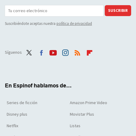
SUSCRIBIR
Suscribiéndote aceptas nuestra
política de privacidad
Síguenos
Twit
Face
Yout
Inst
RSS
Flip
ter
boo
ube
agra
boar
k
m
d
En Espinof hablamos de...
Series de ficción
Amazon Prime Video
Disney plus
Movistar Plus
Netflix
Listas