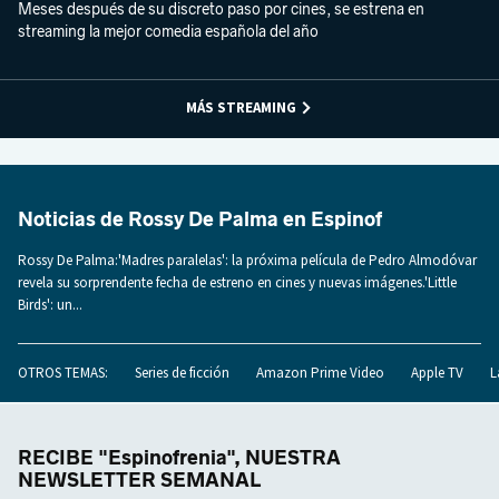
Meses después de su discreto paso por cines, se estrena en
streaming la mejor comedia española del año
MÁS STREAMING
Noticias de Rossy De Palma en Espinof
Rossy De Palma:'Madres paralelas': la próxima película de Pedro Almodóvar
revela su sorprendente fecha de estreno en cines y nuevas imágenes.'Little
Birds': un...
OTROS TEMAS:
Series de ficción
Amazon Prime Video
Apple TV
L
RECIBE "Espinofrenia", NUESTRA
NEWSLETTER SEMANAL