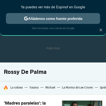
Ya puedes ver más de Espinof en Google
CRÍTICA
ESTRENOS
REALITY
ANIME
RANKINGS CINE
RA
Añádenos como fuente preferida
Solo necesitas una cuenta de Google
×
Rossy De Palma
HOY SE HABLA DE
La odisea
Vaiana
Michael
La Momia de Lee Cronin
Spid
'Madres paralelas': la