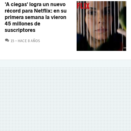
'A ciegas' logra un nuevo
récord para Netflix: en su
primera semana la vieron
45 millones de
suscriptores
COMENTARIOS
15
HACE 8 AÑOS