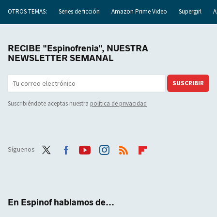
OTROS TEMAS:
Series de ficción
Amazon Prime Video
Supergirl
A
RECIBE "Espinofrenia", NUESTRA
NEWSLETTER SEMANAL
SUSCRIBIR
Suscribiéndote aceptas nuestra
política de privacidad
Síguenos
Twit
Face
Yout
Inst
RSS
Flip
ter
boo
ube
agra
boar
k
m
d
En Espinof hablamos de...