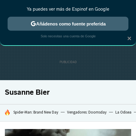
Ya puedes ver más de Espinof en Google
CRÍTICA
ESTRENOS
REALITY
ANIME
RANKINGS CINE
RA
Añádenos como fuente preferida
Solo necesitas una cuenta de Google
×
Susanne Bier
HOY SE HABLA DE
Spider-Man: Brand New Day
Vengadores: Doomsday
La Odisea