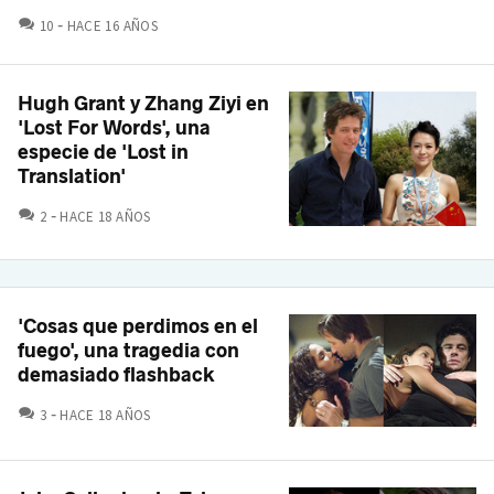
COMENTARIOS
10
HACE 16 AÑOS
Hugh Grant y Zhang Ziyi en
'Lost For Words', una
especie de 'Lost in
Translation'
COMENTARIOS
2
HACE 18 AÑOS
'Cosas que perdimos en el
fuego', una tragedia con
demasiado flashback
COMENTARIOS
3
HACE 18 AÑOS