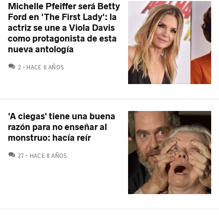
Michelle Pfeiffer será Betty
Ford en 'The First Lady': la
actriz se une a Viola Davis
como protagonista de esta
nueva antología
COMENTARIOS
2
HACE 6 AÑOS
'A ciegas' tiene una buena
razón para no enseñar al
monstruo: hacía reír
COMENTARIOS
27
HACE 8 AÑOS