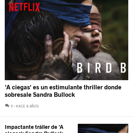
'A ciegas' es un estimulante thriller donde
sobresale Sandra Bullock
COMENTARIOS
9
HACE 8 AÑOS
Impactante tráiler de 'A