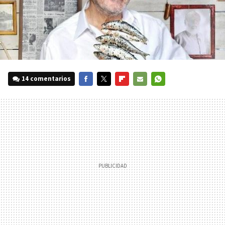
14 comentarios
FACEBOOK
TWITTER
FLIPBOARD
E-
WHATSAPP
MAIL