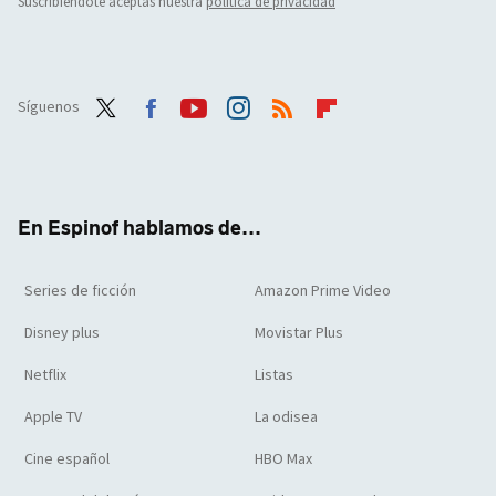
Suscribiéndote aceptas nuestra
política de privacidad
Síguenos
Twit
Face
Yout
Inst
RSS
Flip
ter
boo
ube
agra
boar
k
m
d
En Espinof hablamos de...
Series de ficción
Amazon Prime Video
Disney plus
Movistar Plus
Netflix
Listas
Apple TV
La odisea
Cine español
HBO Max