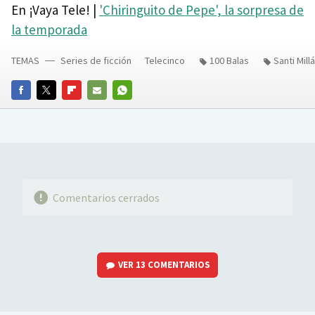
En ¡Vaya Tele! |
'Chiringuito de Pepe', la sorpresa de
la temporada
TEMAS
Series de ficción
Telecinco
100 Balas
Santi Mill
FACEBOOK
TWITTER
FLIPBOARD
E-
WHATSAPP
MAIL
Comentarios cerrados
VER
13 COMENTARIOS