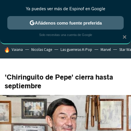
Ya puedes ver más de Espinof en Google
MENÚ
NUEVO
Añádenos como fuente preferida
CRÍTICA
ESTRENOS
REALITY
ANIME
RANKINGS CINE
RA
Solo necesitas una cuenta de Google
×
HOY SE HABLA DE
Vaiana
Nicolas Cage
Las guerreras K-Pop
Marvel
Star Wa
'Chiringuito de Pepe' cierra hasta
septiembre