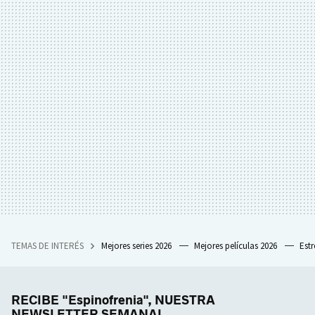
TEMAS DE INTERÉS
Mejores series 2026
Mejores películas 2026
Est
RECIBE "Espinofrenia", NUESTRA
NEWSLETTER SEMANAL