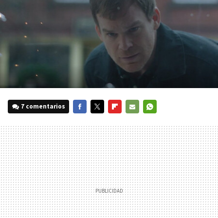
7 comentarios
FACEBOOK
TWITTER
FLIPBOARD
E-
WHATSAPP
MAIL