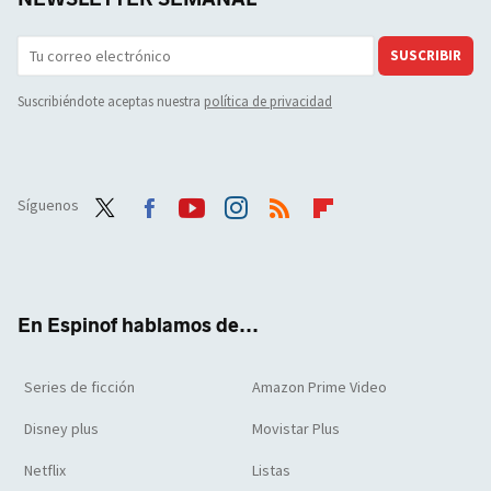
SUSCRIBIR
Suscribiéndote aceptas nuestra
política de privacidad
Síguenos
Twit
Face
Yout
Inst
RSS
Flip
ter
boo
ube
agra
boar
k
m
d
En Espinof hablamos de...
Series de ficción
Amazon Prime Video
Disney plus
Movistar Plus
Netflix
Listas