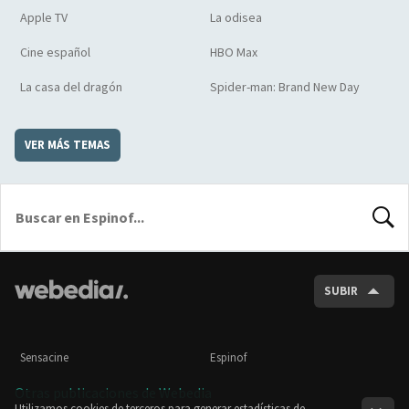
Apple TV
La odisea
Cine español
HBO Max
La casa del dragón
Spider-man: Brand New Day
VER MÁS TEMAS
BUSCA
SUBIR
Sensacine
Espinof
Otras publicaciones de Webedia
Utilizamos cookies de terceros para generar estadísticas de