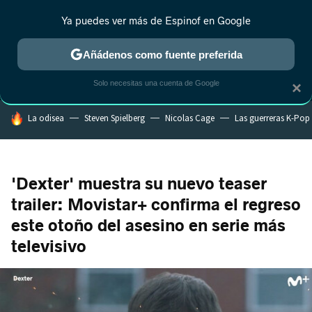
Ya puedes ver más de Espinof en Google
MENÚ
NUEVO
Añádenos como fuente preferida
CRÍTICA
ESTRENOS
REALITY
ANIME
RANKINGS CINE
RA
Solo necesitas una cuenta de Google
×
HOY SE HABLA DE
La odisea
Steven Spielberg
Nicolas Cage
Las guerreras K-Pop
'Dexter' muestra su nuevo teaser
trailer: Movistar+ confirma el regreso
este otoño del asesino en serie más
televisivo