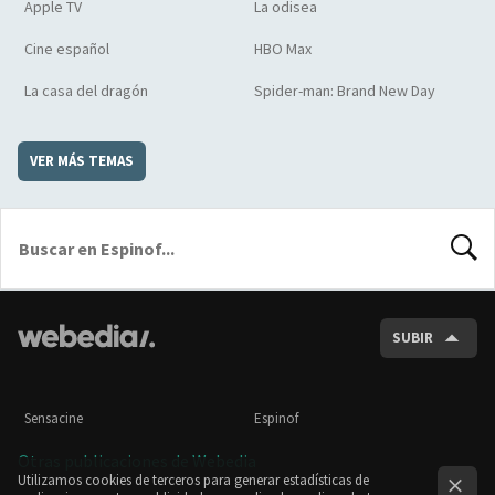
Apple TV
La odisea
Cine español
HBO Max
La casa del dragón
Spider-man: Brand New Day
VER MÁS TEMAS
BUSCA
SUBIR
Sensacine
Espinof
Otras publicaciones de Webedia
Utilizamos cookies de terceros para generar estadísticas de