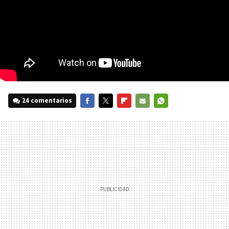
24 comentarios
FACEBOOK
TWITTER
FLIPBOARD
E-
WHATSAPP
MAIL