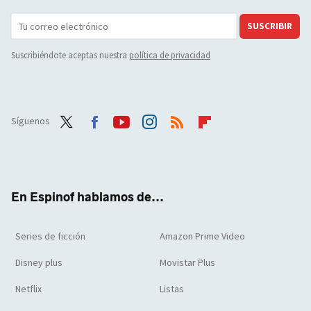
SUSCRIBIR
Suscribiéndote aceptas nuestra
política de privacidad
Síguenos
Twit
Face
Yout
Inst
RSS
Flip
ter
boo
ube
agra
boar
k
m
d
En Espinof hablamos de...
Series de ficción
Amazon Prime Video
Disney plus
Movistar Plus
Netflix
Listas