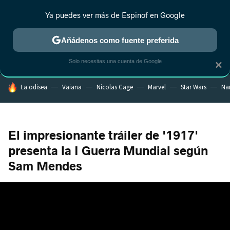
Ya puedes ver más de Espinof en Google
MENÚ
NUEVO
Añádenos como fuente preferida
CRÍTICA
ESTRENOS
REALITY
ANIME
RANKINGS CINE
RA
Solo necesitas una cuenta de Google
×
HOY SE HABLA DE
La odisea
Vaiana
Nicolas Cage
Marvel
Star Wars
Na
El impresionante tráiler de '1917'
presenta la I Guerra Mundial según
Sam Mendes