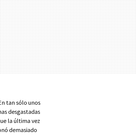
En tan sólo unos
anas desgastadas
ue la última vez
cionó demasiado