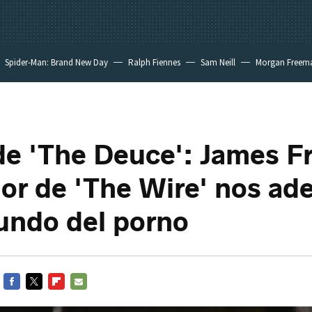
Spider-Man: Brand New Day
Ralph Fiennes
Sam Neill
Morgan Freem
 de 'The Deuce': James F
dor de 'The Wire' nos ad
undo del porno
FACEBOOK
TWITTER
FLIPBOARD
E-