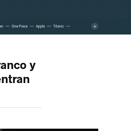
an
One Piece
Apple
Titanic
ranco y
entran