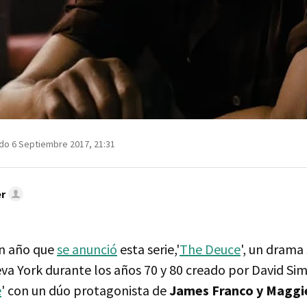
do 6 Septiembre 2017, 21:31
r
un año que
se anunció
esta serie,'
The Deuce
', un drama 
a York durante los años 70 y 80 creado por David Simo
e
' con un dúo protagonista de
James Franco y Maggie