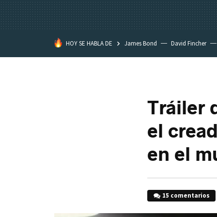
HOY SE HABLA DE
James Bond
David Fincher
Assassination Classroom
Tráiler
el crea
en el m
15 comentarios