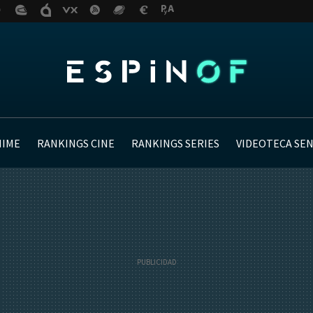
NIME
RANKINGS CINE
RANKINGS SERIES
VIDEOTECA SE