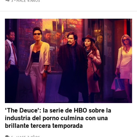
3
HACE 4 AÑOS
'The Deuce': la serie de HBO sobre la
industria del porno culmina con una
brillante tercera temporada
COMENTARIOS