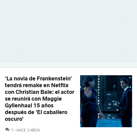
'La novia de Frankenstein'
tendrá remake en Netflix
con Christian Bale: el actor
se reunirá con Maggie
Gyllenhaal 15 años
después de 'El caballero
oscuro'
COMENTARIOS
7
HACE 3 AÑOS