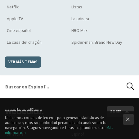
Netflix
Listas
Apple TV
La odisea
Cine español
HBO Max
La casa del dragón
Spider-man: Brand New Day
VER MÁS TEMAS
BUSCA
SUBIR
Utilizamos cookies de terceros para generar estadísticas de
audiencia y mostrar publicidad personalizada analizando tu
navegación. Si sigues navegando estarás aceptando su uso.
Más
información
Sensacine
Espinof