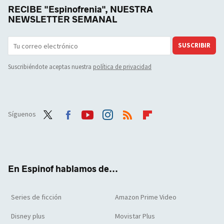
RECIBE "Espinofrenia", NUESTRA
NEWSLETTER SEMANAL
SUSCRIBIR
Suscribiéndote aceptas nuestra
política de privacidad
Síguenos
Twit
Face
Yout
Inst
RSS
Flip
ter
boo
ube
agra
boar
k
m
d
En Espinof hablamos de...
Series de ficción
Amazon Prime Video
Disney plus
Movistar Plus