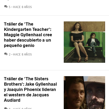
COMENTARIOS
5
HACE 8 AÑOS
Tráiler de 'The
Kindergarten Teacher':
Maggie Gyllenhaal cree
haber descubierto a un
pequeño genio
COMENTARIOS
2
HACE 8 AÑOS
Tráiler de 'The Sisters
Brothers': Jake Gyllenhaal
y Joaquin Phoenix lideran
el western de Jacques
Audiard
COMENTARIOS