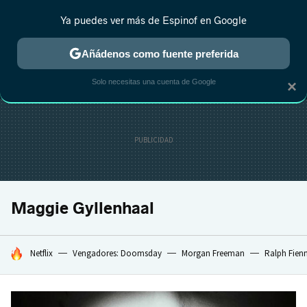
Ya puedes ver más de Espinof en Google
MENÚ
NUEVO
Añádenos como fuente preferida
CRÍTICA
ESTRENOS
REALITY
ANIME
RANKINGS CINE
RA
Solo necesitas una cuenta de Google
×
Maggie Gyllenhaal
HOY SE HABLA DE
Netflix
Vengadores: Doomsday
Morgan Freeman
Ralph Fien