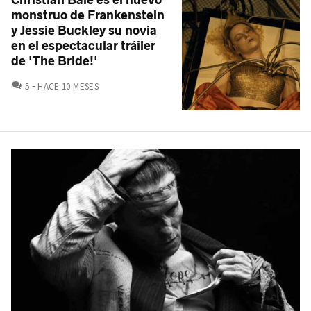
Christian Bale es el nuevo
monstruo de Frankenstein
y Jessie Buckley su novia
en el espectacular tráiler
de 'The Bride!'
COMENTARIOS
5
HACE 10 MESES