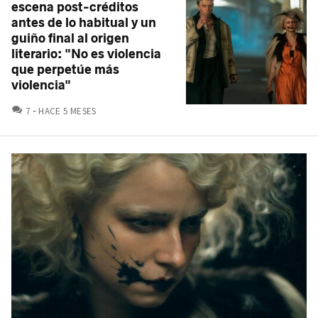
escena post-créditos
antes de lo habitual y un
guiño final al origen
literario: "No es violencia
que perpetúe más
violencia"
COMENTARIOS
7
HACE 5 MESES