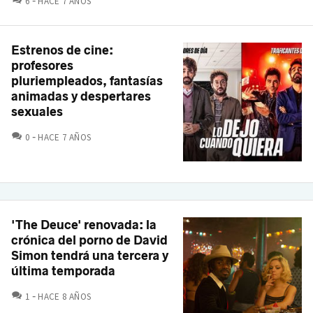
6
HACE 7 AÑOS
Estrenos de cine:
profesores
pluriempleados, fantasías
animadas y despertares
sexuales
COMENTARIOS
0
HACE 7 AÑOS
'The Deuce' renovada: la
crónica del porno de David
Simon tendrá una tercera y
última temporada
COMENTARIOS
1
HACE 8 AÑOS