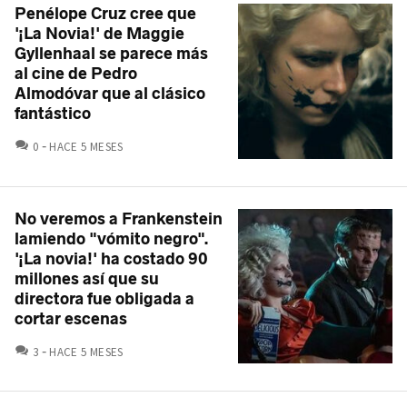
Penélope Cruz cree que
'¡La Novia!' de Maggie
Gyllenhaal se parece más
al cine de Pedro
Almodóvar que al clásico
fantástico
COMENTARIOS
0
HACE 5 MESES
No veremos a Frankenstein
lamiendo "vómito negro".
'¡La novia!' ha costado 90
millones así que su
directora fue obligada a
cortar escenas
COMENTARIOS
3
HACE 5 MESES