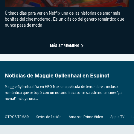
Últimos días para ver en Netflix una de las historias de amor más
bonitas del cine moderno. Es un clásico del género romántico que
nunca pasa de moda
MÁS STREAMING
Noticias de Maggie Gyllenhaal en Espinof
Maggie Gyllenhaal:Ya en HBO Max una película de terror libre e incluso
romántica que se topó con un notorio fracaso en su estreno en cines.'¡La
novia!' incluye una...
OTROS TEMAS:
Series de ficción
Amazon Prime Video
Apple TV
L