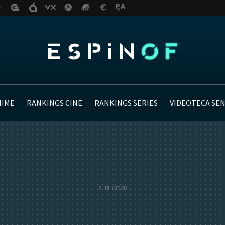
NIME
RANKINGS CINE
RANKINGS SERIES
VIDEOTECA SE