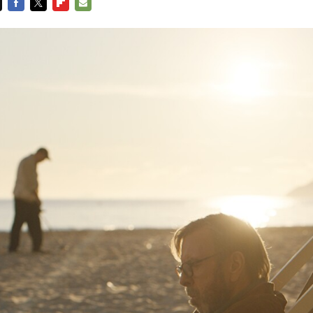
FACEBOOK
TWITTER
FLIPBOARD
E-
MAIL