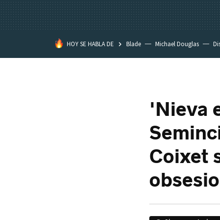
HOY SE HABLA DE
Blade
Michael Douglas
Di
'Nieva 
Seminci
Coixet 
obsesio