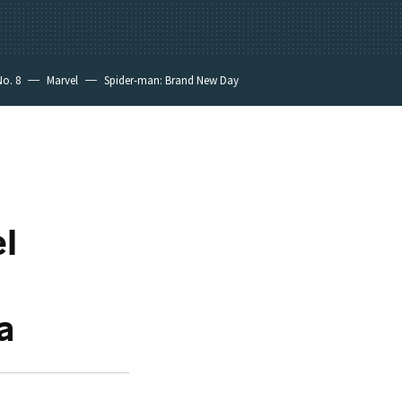
No. 8
Marvel
Spider-man: Brand New Day
a
l
a