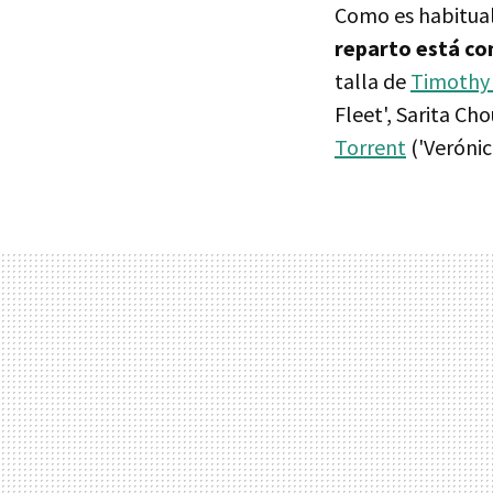
Como es habitual 
reparto está co
talla de
Timothy 
Fleet', Sarita Ch
Torrent
('Verónic