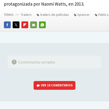
protagonizada por Naomi Watts, en 2013.
TEMAS
Trailers
trailers de películas
Spencer
Pablo L
FACEBOOK
TWITTER
FLIPBOARD
E-
WHATSAPP
MAIL
Comentarios cerrados
VER
10 COMENTARIOS