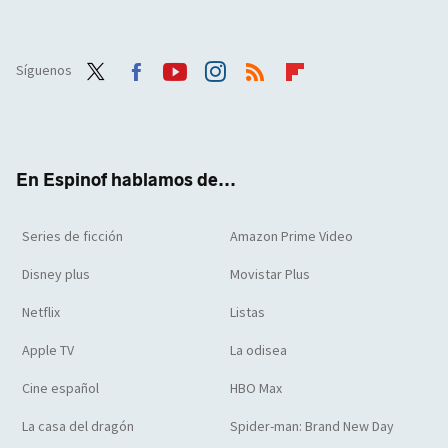
Síguenos
Twit
Face
Yout
Inst
RSS
Flip
ter
boo
ube
agra
boar
k
m
d
En Espinof hablamos de...
Series de ficción
Amazon Prime Video
Disney plus
Movistar Plus
Netflix
Listas
Apple TV
La odisea
Cine español
HBO Max
La casa del dragón
Spider-man: Brand New Day