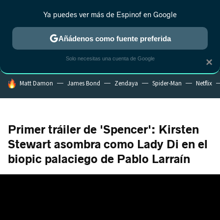
Ya puedes ver más de Espinof en Google
MENÚ
NUEVO
Añádenos como fuente preferida
CRÍTICA
ESTRENOS
REALITY
ANIME
RANKINGS CINE
RA
Solo necesitas una cuenta de Google
×
HOY SE HABLA DE
Matt Damon
James Bond
Zendaya
Spider-Man
Netflix
Primer tráiler de 'Spencer': Kirsten
Stewart asombra como Lady Di en el
biopic palaciego de Pablo Larraín