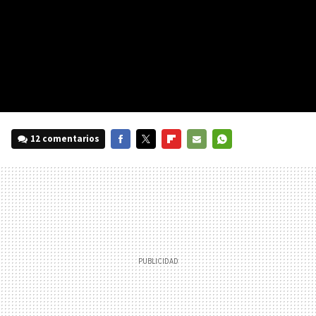
12 comentarios
FACEBOOK
TWITTER
FLIPBOARD
E-
WHATSAPP
MAIL