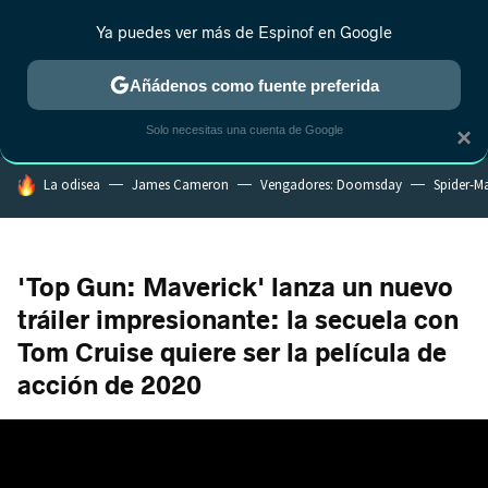
Ya puedes ver más de Espinof en Google
MENÚ
NUEVO
Añádenos como fuente preferida
CRÍTICA
ESTRENOS
REALITY
ANIME
RANKINGS CINE
RA
Solo necesitas una cuenta de Google
×
HOY SE HABLA DE
La odisea
James Cameron
Vengadores: Doomsday
Spider-M
'Top Gun: Maverick' lanza un nuevo
tráiler impresionante: la secuela con
Tom Cruise quiere ser la película de
acción de 2020