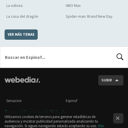
La odisea
HBO Max
La casa del dragón
Spider-man: Brand New Day
VER MÁS TEMAS
BUSCA
SUBIR
Sensacine
Espinof
Otras publicaciones de Webedia
Utilizamos cookies de terceros para generar estadísticas de
audiencia y mostrar publicidad personalizada analizando tu
navegación. Si sigues navegando estarás aceptando su uso.
Más