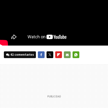
42 comentarios
FACEBOOK
TWITTER
FLIPBOARD
E-
WHATSAPP
MAIL