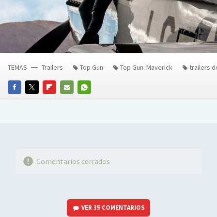
TEMAS
Trailers
Top Gun
Top Gun: Maverick
trailers d
FACEBOOK
TWITTER
FLIPBOARD
E-
WHATSAPP
MAIL
Comentarios cerrados
VER
35 COMENTARIOS