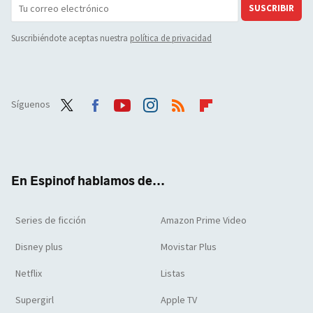
SUSCRIBIR
Suscribiéndote aceptas nuestra
política de privacidad
Síguenos
Twit
Face
Yout
Inst
RSS
Flip
ter
boo
ube
agra
boar
k
m
d
En Espinof hablamos de...
Series de ficción
Amazon Prime Video
Disney plus
Movistar Plus
Netflix
Listas
Supergirl
Apple TV