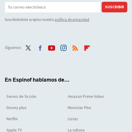
SUSCRIBIR
Suscribiéndote aceptas nuestra
política de privacidad
Síguenos
Twit
Face
Yout
Inst
RSS
Flip
ter
boo
ube
agra
boar
k
m
d
En Espinof hablamos de...
Series de ficción
Amazon Prime Video
Disney plus
Movistar Plus
Netflix
Listas
Apple TV
La odisea