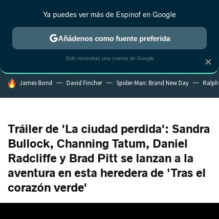
Ya puedes ver más de Espinof en Google
MENÚ
NUEVO
Añádenos como fuente preferida
CRÍTICA
ESTRENOS
REALITY
ANIME
RANKINGS CINE
RA
Solo necesitas una cuenta de Google
×
HOY SE HABLA DE
James Bond
David Fincher
Spider-Man: Brand New Day
Ralph
Tráiler de 'La ciudad perdida': Sandra
Bullock, Channing Tatum, Daniel
Radcliffe y Brad Pitt se lanzan a la
aventura en esta heredera de 'Tras el
corazón verde'