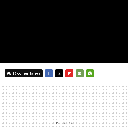
19 comentarios
FACEBOOK
TWITTER
FLIPBOARD
E-
WHATSAPP
MAIL