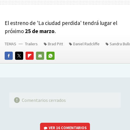
El estreno de 'La ciudad perdida' tendrá lugar el
próximo
25 de marzo
.
TEMAS
Trailers
Brad Pitt
Daniel Radcliffe
Sandra Bull
FACEBOOK
TWITTER
FLIPBOARD
E-
WHATSAPP
MAIL
Comentarios cerrados
VER
16 COMENTARIOS