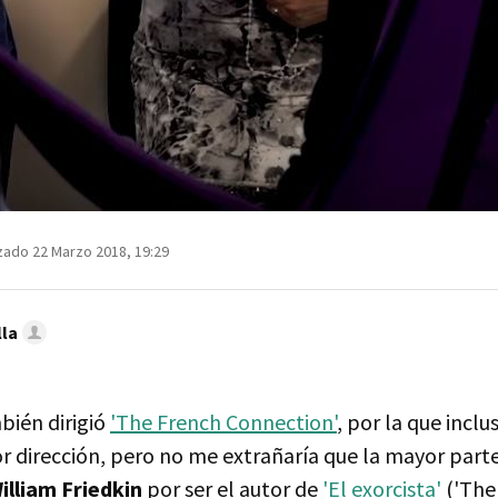
zado 22 Marzo 2018, 19:29
lla
bién dirigió
'The French Connection'
, por la que inclu
or dirección, pero no me extrañaría que la mayor part
illiam Friedkin
por ser el autor de
'El exorcista'
('The