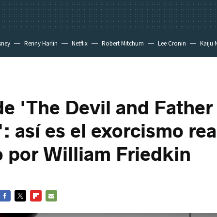
sney
Renny Harlin
Netflix
Robert Mitchum
Lee Cronin
Kaiju 
 de 'The Devil and Father
: así es el exorcismo rea
 por William Friedkin
FACEBOOK
TWITTER
FLIPBOARD
E-