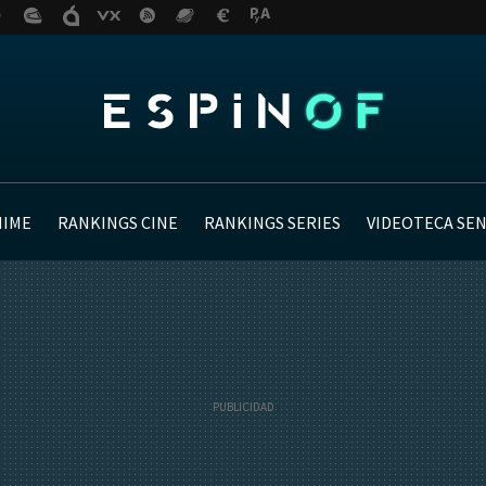
NIME
RANKINGS CINE
RANKINGS SERIES
VIDEOTECA SE