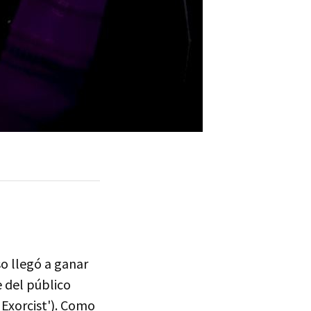
so llegó a ganar
e del público
 Exorcist'). Como