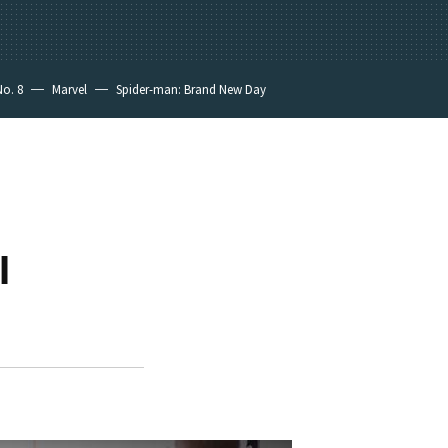
No. 8
Marvel
Spider-man: Brand New Day
l