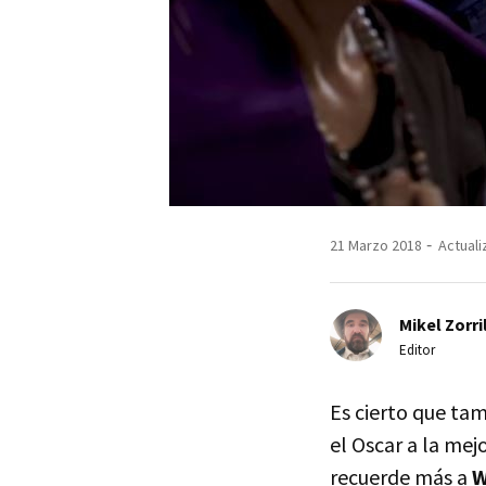
21 Marzo 2018
Actuali
Mikel Zorri
Editor
Es cierto que tam
el Oscar a la mej
recuerde más a
W