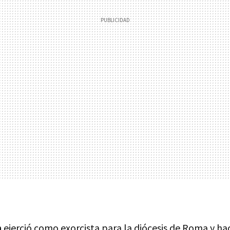
h
ejerció como exorcista para la diócesis de Roma y ha