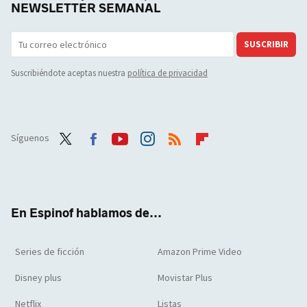
NEWSLETTER SEMANAL
SUSCRIBIR
Suscribiéndote aceptas nuestra
política de privacidad
Síguenos
Twit
Face
Yout
Inst
RSS
Flip
ter
boo
ube
agra
boar
k
m
d
En Espinof hablamos de...
Series de ficción
Amazon Prime Video
Disney plus
Movistar Plus
Netflix
Listas