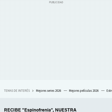
TEMAS DE INTERÉS
Mejores series 2026
Mejores películas 2026
Est
RECIBE "Espinofrenia", NUESTRA