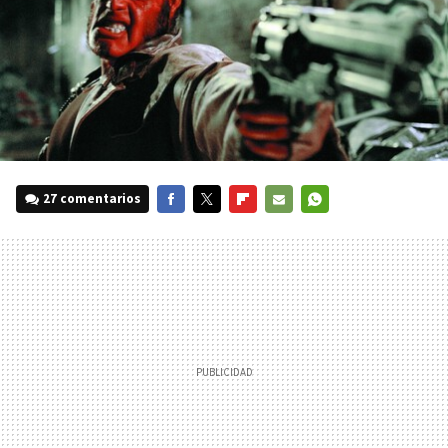
27 comentarios
FACEBOOK
TWITTER
FLIPBOARD
E-
WHATSAPP
MAIL