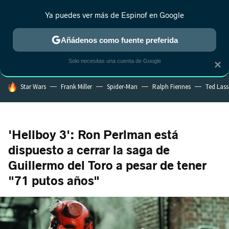
Ya puedes ver más de Espinof en Google
CRÍTICA
ESTRENOS
REALITY
ANIME
RANKINGS CINE
RA
Añádenos como fuente preferida
Solo necesitas una cuenta de Google
×
HOY SE HABLA DE
Star Wars
Frank Miller
Spider-Man
Ralph Fiennes
Ted Las
'Hellboy 3': Ron Perlman está
dispuesto a cerrar la saga de
Guillermo del Toro a pesar de tener
"71 putos años"