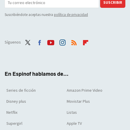
SUSCRIBIR
Suscribiéndote aceptas nuestra
política de privacidad
Síguenos
Twit
Face
Yout
Inst
RSS
Flip
ter
boo
ube
agra
boar
k
m
d
En Espinof hablamos de...
Series de ficción
Amazon Prime Video
Disney plus
Movistar Plus
Netflix
Listas
Supergirl
Apple TV