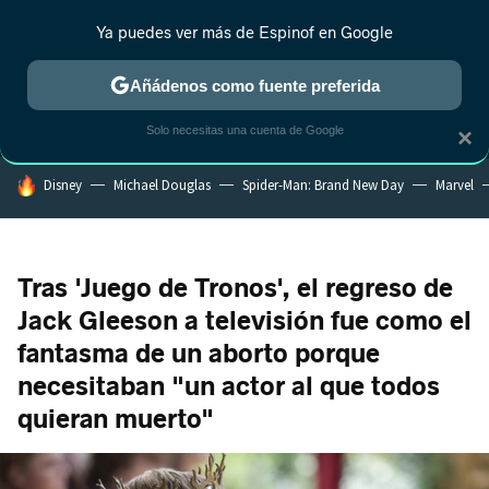
Ya puedes ver más de Espinof en Google
MENÚ
NUEVO
Añádenos como fuente preferida
CRÍTICA
ESTRENOS
REALITY
ANIME
RANKINGS CINE
RA
Solo necesitas una cuenta de Google
×
HOY SE HABLA DE
Disney
Michael Douglas
Spider-Man: Brand New Day
Marvel
Tras 'Juego de Tronos', el regreso de
Jack Gleeson a televisión fue como el
fantasma de un aborto porque
necesitaban "un actor al que todos
quieran muerto"