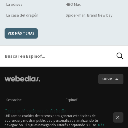
La odisea
HBO Max
La casa del dragón
Spider-man: Brand New Day
VER MÁS TEMAS
BUSCA
SUBIR
Sensacine
Espinof
Otras publicaciones de Webedia
Utilizamos cookies de terceros para generar estadísticas de
audiencia y mostrar publicidad personalizada analizando tu
navegación. Si sigues navegando estarás aceptando su uso.
Más