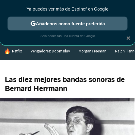
Ya puedes ver más de Espinof en Google
CRÍTICA
ESTRENOS
REALITY
ANIME
RANKINGS CINE
RA
Añádenos como fuente preferida
Solo necesitas una cuenta de Google
×
HOY SE HABLA DE
Netflix
Vengadores: Doomsday
Morgan Freeman
Ralph Fienn
Las diez mejores bandas sonoras de
Bernard Herrmann