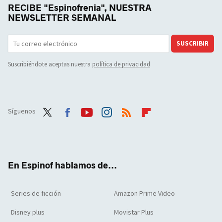
RECIBE "Espinofrenia", NUESTRA
NEWSLETTER SEMANAL
SUSCRIBIR
Suscribiéndote aceptas nuestra
política de privacidad
Síguenos
Twit
Face
Yout
Inst
RSS
Flip
ter
boo
ube
agra
boar
k
m
d
En Espinof hablamos de...
Series de ficción
Amazon Prime Video
Disney plus
Movistar Plus