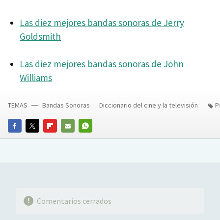
Las diez mejores bandas sonoras de Jerry
Goldsmith
Las diez mejores bandas sonoras de John
Williams
TEMAS
Bandas Sonoras
Diccionario del cine y la televisión
P
FACEBOOK
TWITTER
FLIPBOARD
E-
WHATSAPP
MAIL
Comentarios cerrados