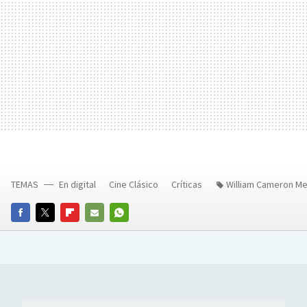
TEMAS
En digital
Cine Clásico
Críticas
William Cameron M
FACEBOOK
TWITTER
FLIPBOARD
E-
WHATSAPP
MAIL