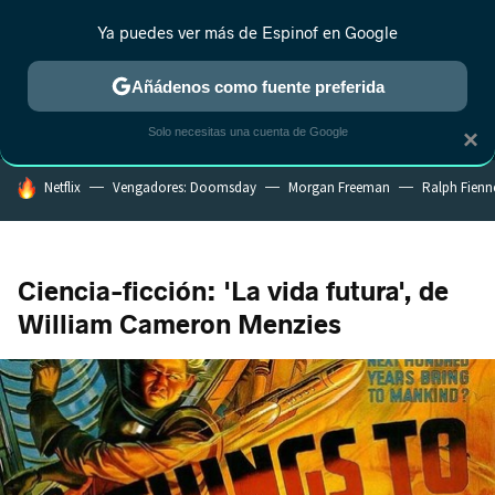
Ya puedes ver más de Espinof en Google
MENÚ
NUEVO
Añádenos como fuente preferida
CRÍTICA
ESTRENOS
REALITY
ANIME
RANKINGS CINE
RA
Solo necesitas una cuenta de Google
×
HOY SE HABLA DE
Netflix
Vengadores: Doomsday
Morgan Freeman
Ralph Fienn
Ciencia-ficción: 'La vida futura', de
William Cameron Menzies