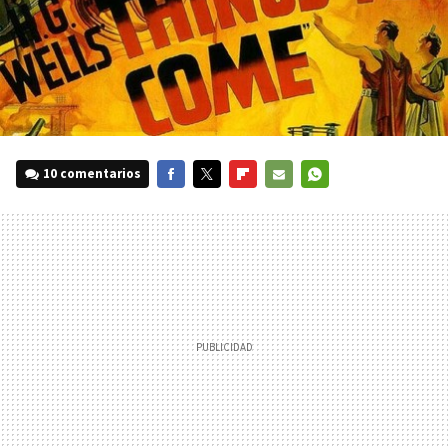
10 comentarios
FACEBOOK
TWITTER
FLIPBOARD
E-
WHATSAPP
MAIL