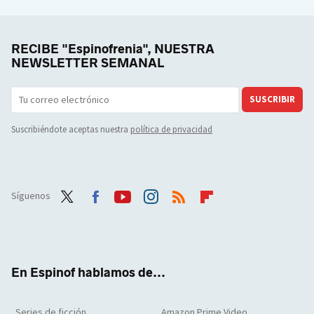
RECIBE "Espinofrenia", NUESTRA
NEWSLETTER SEMANAL
SUSCRIBIR
Suscribiéndote aceptas nuestra
política de privacidad
Síguenos
Twit
Face
Yout
Inst
RSS
Flip
ter
boo
ube
agra
boar
k
m
d
En Espinof hablamos de...
Series de ficción
Amazon Prime Video