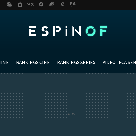
NIME
RANKINGS CINE
RANKINGS SERIES
VIDEOTECA SE