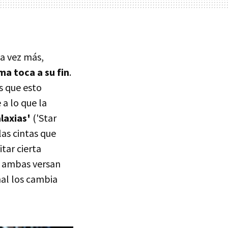
na vez más,
ma toca a su fin
.
s que esto
 a lo que la
laxias'
('Star
las cintas que
tar cierta
, ambas versan
nal los cambia