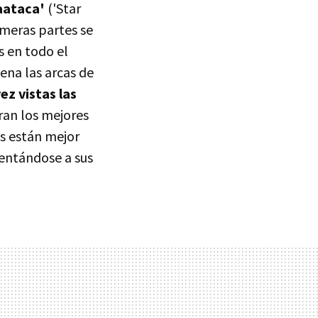
aataca'
('Star
imeras partes se
s en todo el
ena las arcas de
ez vistas las
oran los mejores
es están mejor
rentándose a sus