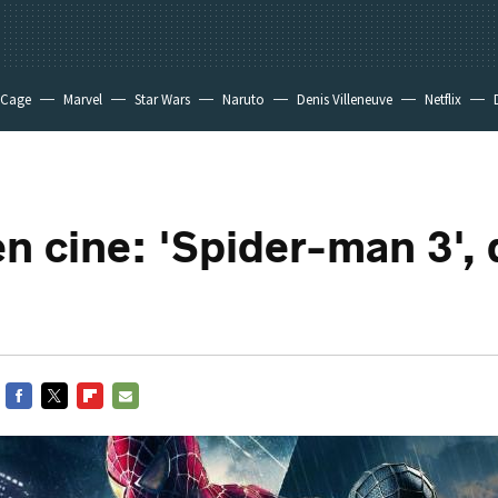
 Cage
Marvel
Star Wars
Naruto
Denis Villeneuve
Netflix
n cine: 'Spider-man 3',
FACEBOOK
TWITTER
FLIPBOARD
E-
MAIL