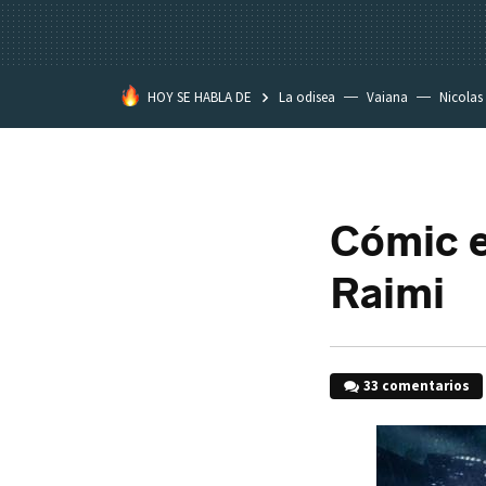
HOY SE HABLA DE
La odisea
Vaiana
Nicolas
Cómic e
Raimi
33 comentarios