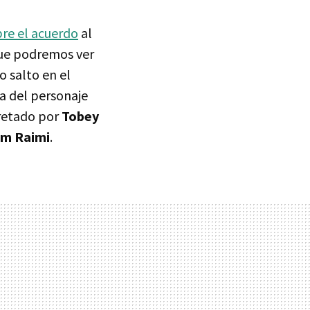
bre el acuerdo
al
que podremos ver
 salto en el
ía del personaje
pretado por
Tobey
m Raimi
.