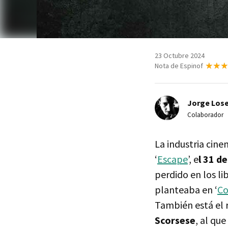
23 Octubre 2024
Nota de Espinof
Jorge Lose
Colaborador
La industria cin
‘
Escape
’, e
l 31 d
perdido en los li
planteaba en ‘
Co
También está el 
Scorsese
, al qu