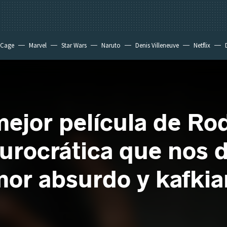
 Cage
Marvel
Star Wars
Naruto
Denis Villeneuve
Netflix
mejor película de Ro
burocrática que nos 
mor absurdo y kafki