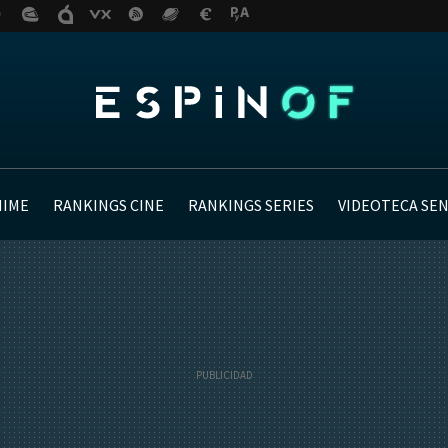
NIME
RANKINGS CINE
RANKINGS SERIES
VIDEOTECA SE