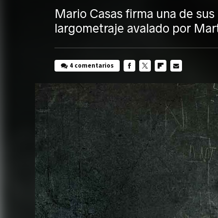
Mario Casas firma una de sus
largometraje avalado por Mar
4 comentarios
FACEBOOK
TWITTER
FLIPBOARD
E-
MAIL