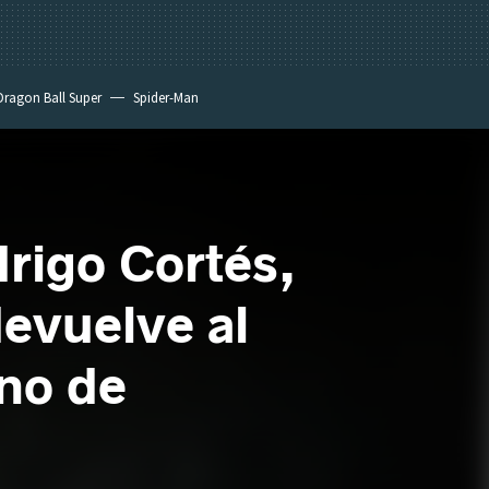
Dragon Ball Super
Spider-Man
drigo Cortés,
devuelve al
ano de