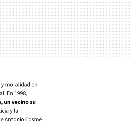
a y moralidad en
l. En 1998,
, un vecino su
cia y la
 que Antonio Cosme