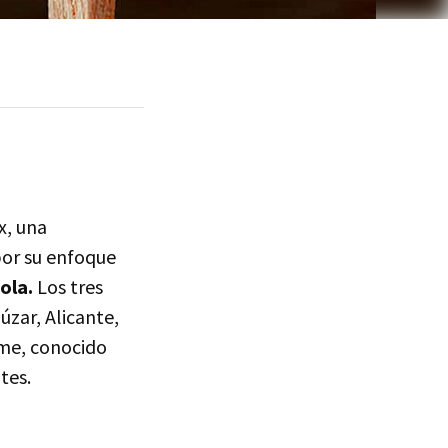
x, una
por su enfoque
ola.
Los tres
úzar, Alicante,
sme, conocido
tes.