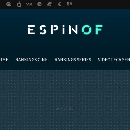
NIME
RANKINGS CINE
RANKINGS SERIES
VIDEOTECA SE