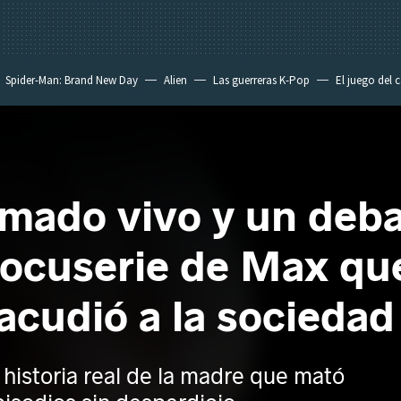
Spider-Man: Brand New Day
Alien
Las guerreras K-Pop
El juego del 
emado vivo y un deba
docuserie de Max qu
sacudió a la socieda
historia real de la madre que mató