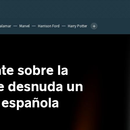
calamar
Marvel
Harrison Ford
Harry Potter
te sobre la
e desnuda un
d española