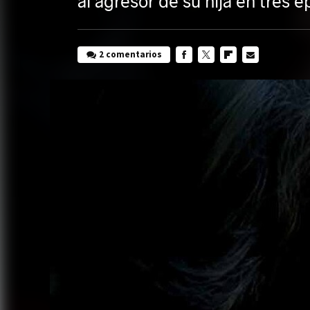
al agresor de su hija en tres 
2 comentarios
FACEBOOK
TWITTER
FLIPBOARD
E-
MAIL