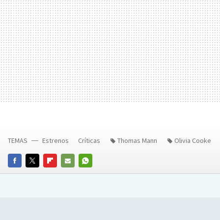
TEMAS
Estrenos
Críticas
Thomas Mann
Olivia Cooke
FACEBOOK
TWITTER
FLIPBOARD
E-
WHATSAPP
MAIL