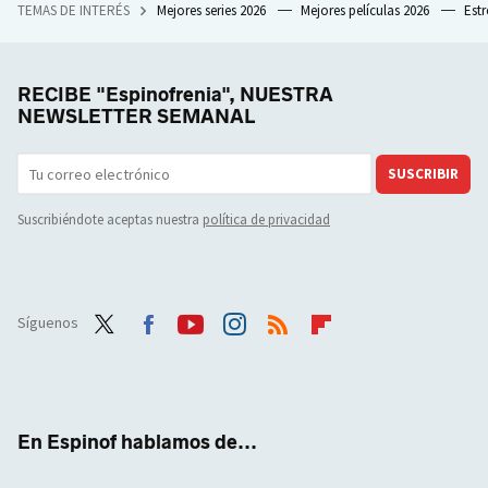
TEMAS DE INTERÉS
Mejores series 2026
Mejores películas 2026
Est
RECIBE "Espinofrenia", NUESTRA
NEWSLETTER SEMANAL
SUSCRIBIR
Suscribiéndote aceptas nuestra
política de privacidad
Síguenos
Twit
Face
Yout
Inst
RSS
Flip
ter
boo
ube
agra
boar
k
m
d
En Espinof hablamos de...