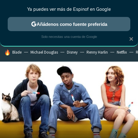
Ya puedes ver más de Espinof en Google
CRÍTICA
ESTRENOS
REALITY
ANIME
RANKINGS CINE
RA
Añádenos como fuente preferida
Solo necesitas una cuenta de Google
×
HOY SE HABLA DE
Blade
Michael Douglas
Disney
Renny Harlin
Netflix
R