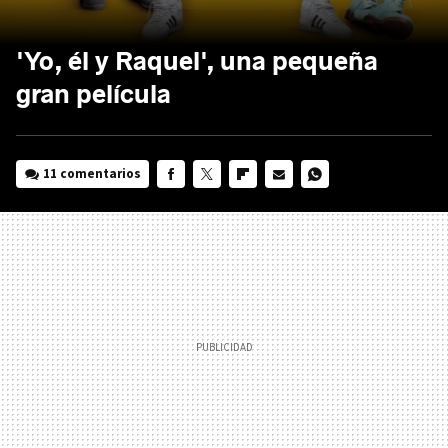
'Yo, él y Raquel', una pequeña
gran película
11 comentarios
FACEBOOK
TWITTER
FLIPBOARD
E-
WHATSAPP
MAIL